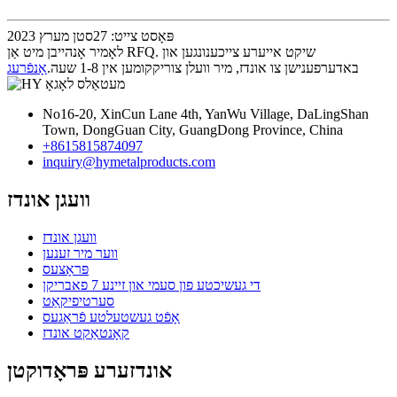
פּאָסט צייט: 27סטן מערץ 2023
לאָמיר אָנהייבן מיט אַן RFQ. שיקט אייערע צייכענונגען און
באדערפענישן צו אונדז, מיר וועלן צוריקקומען אין 1-8 שעה.
אָנפֿרעג
No16-20, XinCun Lane 4th, YanWu Village, DaLingShan
Town, DongGuan City, GuangDong Province, China
+8615815874097
inquiry@hymetalproducts.com
וועגן אונדז
וועגן אונדז
ווער מיר זענען
פּראָצעס
די געשיכטע פון ​​סעמי און זיינע 7 פאבריקן
סערטיפיקאַט
אָפֿט געשטעלטע פֿראַגעס
קאָנטאַקט אונדז
אונדזערע פּראָדוקטן