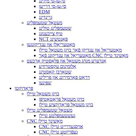
סי-ען-סי מילינג
סי-ען-סי דרייען
EDM
גרינדינג
מעטאַל שטעמפּלינג
שטעמפּלינג טולינג
טיף צייכענונג
NCT פּאַנטשינג
מאַטעריאַלן און ענדיקונגען
מאַטעריאַל און ענדיקן פֿאַר בויגן מעטאַל טיילן
מאַטעריאַל און ענדיקונג פֿאַר CNC מאַשינד טיילן
אַנדערע מנהג מעטאַל און פּלאַסטיק אַרבעט
אַלומינום עקסטרוזיע
שטאַרבן קאַסטינג
דראָט פאָרמירונג און פרילינג
שפּינען
פּראָדוקטן
בויגן מעטאַל טיילן
בויגן מעטאַל פּראָטאָטיפּן
בויגן מעטאַל פּראָדוקציע טיילן
מעטאַל שטעמפּלינג טיילן
געשטעמפּלטע טיילן
CNC מאַשינד טיילן
CNC אויסגעדרייט טיילן
CNC געפֿריזטע טיילן