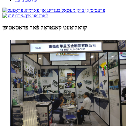
קוואַליטעט קאָנטראָל פֿאַר פּראָטאָטיפּן