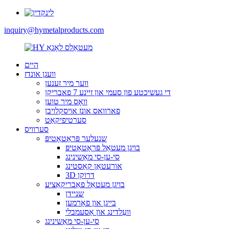
inquiry@hymetalproducts.com
היים
וועגן אונדז
ווער מיר זענען
די געשיכטע פון ​​סעמי און זיינע 7 פאבריקן
וואָס מיר טוען
פארוואס אונז אויסקלויבן
סערטיפיקאַט
סערוויס
שנעלער פּראָטאָטיפּ
בויגן מעטאַל פּראָטאָטיפּ
סי-ען-סי מאַשינינג
אורעטאַן קאַסטינג
3D דרוקן
בויגן מעטאַל פאַבריקאַציע
שניידן
בייגן און פאָרמען
וועַלדינג און אַסעמבלי
סי-ען-סי מאַשינינג