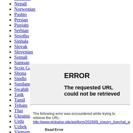
Nepali
Norwegian
Pashto
Persian
Punjabi
Serbian
Sesotho
Sinhala
Slovak
Slovenian
Somali
Samoan
Scots Gaelic
Shona
Sindhi
Sundanese
Swahili
Tajik
Tamil
Telugu
Thai
Ukrainian
Urdu
Uzbek
Vietnamese