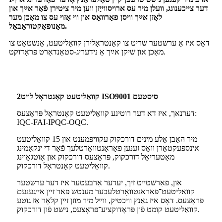
דער צייכענונג, וועלן מיר עס ארויסווייַזן ווען מיר ציטירן פֿאַר אײַך און
לאָזן אײַך וויסן פאַרוואָס און ווי אַזוי עס צו מאַכן מער
מאַנופאַקטוראַבאַל.
דאָס איז אַ ערשטער שריט צו קאָנטראָלירן קוואַליטעט, אַנשטאָט צו
מאַכן און שיקן אײַך אַ נידעריג-סטאַנדאַרט פּראָדוקט.
קוואַליטעט קאָנטראָל לויט ISO9001 סיסטעם
2
דערנאך, איז דא דער רוטינע קוואַליטעט קאָנטראָל פּראָצעס:
IQC-FAI-IPQC-OQC.
מיר האָבן אַלע מינים דורכקוק עקוויפּמענט און 15 קוואַליטעט
אינספּעקטאָרן וואָס זענען פאַראַנטוואָרטלעך פֿאַר די ינקאַמינג
מאַטעריאַל דורכקוק, פּראָצעס דורכקוק און אַוטגאָוינג
קוואַליטעט קאָנטראָל דורכקוק.
און, פֿאַרשטייט זיך, יעדער אַרבעטער איז דער ערשטער
קוואַליטעט־פֿאַראַנטוואָרטלעכער מענטש פֿאַר זײַן אייגענעם
פּראָצעס. דאָס איז גאַנץ וויכטיק, ווײַל מיר מוזן זײַן קלאָר אַז גוטע
קוואַליטעט קומט פֿון פּראָדוקציע־פּראָצעס, נישט פֿון דורכקוק.