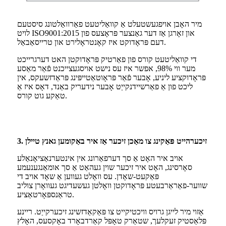
מיר האָבן אויפגעשטעלט אַ קוואַליטעט פאַרוואַלטונג סיסטעם
לויט ISO9001:2015 און זאָרגן אַז דער גאַנצער פּראָצעס פון
דעם פּראָדוקט איז קאָנטראָלירט און טרייסאַבאַל.
די קוואַליטעט קורס פון פאַרטיק פּראָדוקטן האט דערגרייכט
מער ווי 98%, אפשר איז עס נישט אויסגעצייכנט פֿאַר מאַסע
פּראָדוקציע ליניע, אָבער פֿאַר פּראָוטאַטייפּינג פּראַדזשעקס, אין
ליכט פון אַ פאַרשיידנקייַט אָבער נידעריק באַנד, דאָס איז אַ
טאַקע גוט קורס.
3. זיכערהייט פּאַקינג צו מאַכן זיכער אַז איר באַקומען גאנץ טיילן
אויב איר האָט אַ סך דערפאַרונג אין אינטערנאַציאָנאַלע
סאָרסינג, האָט איר זיכער שוין געהאַט אַ סך אומאַנגענעמע
פּאַקעט-שאָדן. עס וואָלט געווען אַ שאָד אויב די
שווער-פאַראַרבעטע פּראָדוקטן וואָלטן געשעדיגט געוואָרן צוליב
טראַנספּאָרטאַציע.
אַזוי מיר לייגן גרויס וויכטיקייט צו פּאַקאַדזשינג זיכערקייַט. ריינע
פּלאַסטיק זעקלעך, שטאַרק טאָפּל קאַרדבאָרד באָקסעס, האָלץ