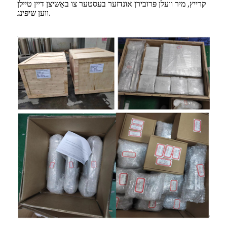
קרייץ, מיר וועלן פּרובירן אונדזער בעסטער צו באַשיצן דיין טיילן
ווען שיפּינג.