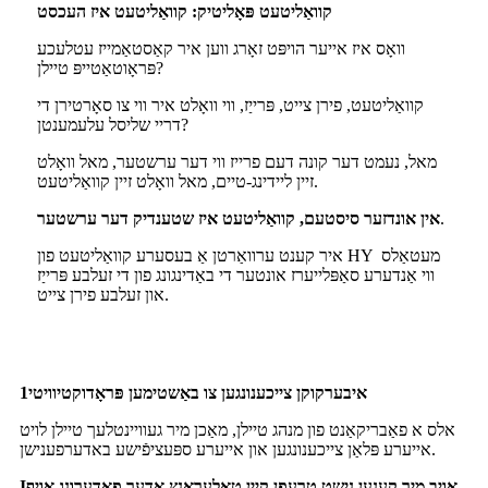
קוואַליטעט פּאָליטיק: קוואַליטעט איז העכסט
וואָס איז אייער הויפּט זאָרג ווען איר קאַסטאַמייז עטלעכע
פּראָוטאַטייפּ טיילן?
קוואַליטעט, פירן צייט, פּרייַז, ווי וואָלט איר ווי צו סאָרטירן די
דריי שליסל עלעמענטן?
מאל, נעמט דער קונה דעם פרייז ווי דער ערשטער, מאל וואָלט
זיין ליידינג-טיים, מאל וואָלט זיין קוואַליטעט.
.
אין אונדזער סיסטעם, קוואַליטעט איז שטענדיק דער ערשטער
איר קענט ערוואַרטן אַ בעסערע קוואַליטעט פון HY מעטאַלס ​​
ווי אַנדערע סאַפּלייערז אונטער די באַדינגונג פון די זעלבע פּרייַז
און זעלבע פירן צייט.
איבערקוקן צייכענונגען צו באַשטימען פּראָדוקטיוויטי
1
אלס א פאַבריקאַנט פון מנהג טיילן, מאַכן מיר געוויינטלעך טיילן לויט
אייערע פּלאַן צייכענונגען און אייערע ספּעציפֿישע באדערפענישן.
אויב מיר קענען נישט טרעפן קיין טאָלעראַנץ אָדער פאָדערונג אויף
I