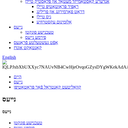
אנדערע קאַסטאַמייזד מעטאַל און פּלאַסטיק טיילן
ראַפּיד פּראָוטאָטיפּ טיילן
דראָט פאָרמירונג און פרילינג
גיס טיילן
אַלומינום עקסטרוזיע
נייעס
טעכנישע פונקטן
פירמע נייעס
אָפֿט געשטעלטע פֿראַגעס
קאָנטאַקט אונדז
English
היים
נייעס
קוואַליטעט קאָנטראָל פֿאַר פּראָטאָטיפּן
נייעס
נייעס
טעכנישע פונקטן
פירמע נייעס