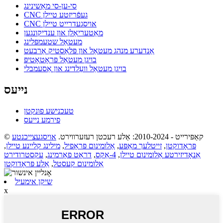
סי-ען-סי מאַשינינג
CNC געפֿריזטע טיילן
CNC אויסגעדרייט טיילן
מאַטעריאַלן און ענדיקונגען
מעטאַל שטעמפּלינג
אַנדערע מנהג מעטאַל און פּלאַסטיק אַרבעט
בויגן מעטאַל פּראָטאָטיפּ
בויגן מעטאַל וועַלדינג און אַסעמבלי
נייעס
טעכנישע פונקטן
פירמע נייעס
© קאַפּירייט - 2010-2024: אַלע רעכטן רעזערווירט.
אויסגעצייכנטע
פּראָדוקטן
,
זייטלעך מאַפּע
,
אַלומינום פּראָפיל
,
מילינג קליינע טיילן
,
אַנאָדיזירטע אַלומינום טיילן
,
4-אַקס
,
דראָט פאָרמינג
,
עקסטרודירט
אַלומינום קעסטל
,
אַלע פּראָדוקטן
שיקן אימעיל
x