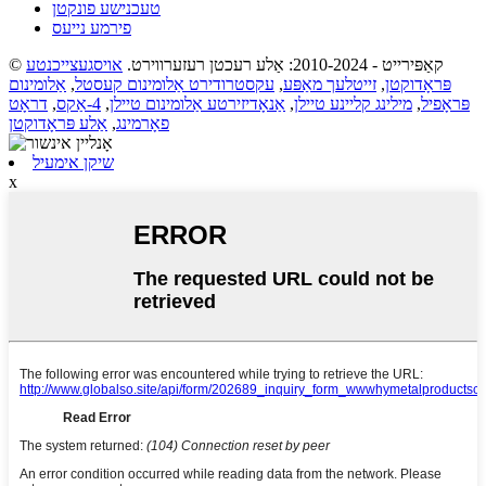
טעכנישע פונקטן
פירמע נייעס
© קאַפּירייט - 2010-2024: אַלע רעכטן רעזערווירט.
אויסגעצייכנטע
פּראָדוקטן
,
זייטלעך מאַפּע
,
עקסטרודירט אַלומינום קעסטל
,
אַלומינום
פּראָפיל
,
מילינג קליינע טיילן
,
אַנאָדיזירטע אַלומינום טיילן
,
4-אַקס
,
דראָט
פאָרמינג
,
אַלע פּראָדוקטן
שיקן אימעיל
x