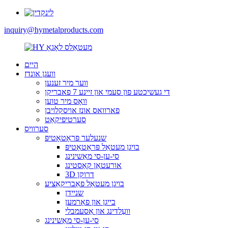
inquiry@hymetalproducts.com
היים
וועגן אונדז
ווער מיר זענען
די געשיכטע פון ​​סעמי און זיינע 7 פאבריקן
וואָס מיר טוען
פארוואס אונז אויסקלויבן
סערטיפיקאַט
סערוויס
שנעלער פּראָטאָטיפּ
בויגן מעטאַל פּראָטאָטיפּ
סי-ען-סי מאַשינינג
אורעטאַן קאַסטינג
3D דרוקן
בויגן מעטאַל פאַבריקאַציע
שניידן
בייגן און פאָרמען
וועַלדינג און אַסעמבלי
סי-ען-סי מאַשינינג