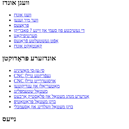
וועגן אונדז
וועגן אונדז
ווער מיר זענען
פּראָצעס
די געשיכטע פון ​​סעמי און זיינע 7 פאבריקן
סערטיפיקאַט
אָפֿט געשטעלטע פֿראַגעס
קאָנטאַקט אונדז
אונדזערע פּראָדוקטן
סי-ען-סי מאַשינינג
CNC געפֿריזטע טיילן
CNC אויסגעדרייט טיילן
מאַטעריאַלן און ענדיקונגען
מעטאַל שטעמפּלינג
אַנדערע מנהג מעטאַל און פּלאַסטיק אַרבעט
בויגן מעטאַל פּראָטאָטיפּ
בויגן מעטאַל וועַלדינג און אַסעמבלי
נייעס