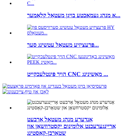
א מנהג געמאכטע בויגן מעטאַל קלאַמער...
פּרעציזיע מעטאַל עטשינג סער...
הויך פּינטלעכקייט CNC מאַשינינג ...
אַנדערע מנהג מעטאַל אַרבעט
אַרייַנגערעכנט אַלומינום יקסטרוזשאַן און
שטאַרבן-קאַסטינג