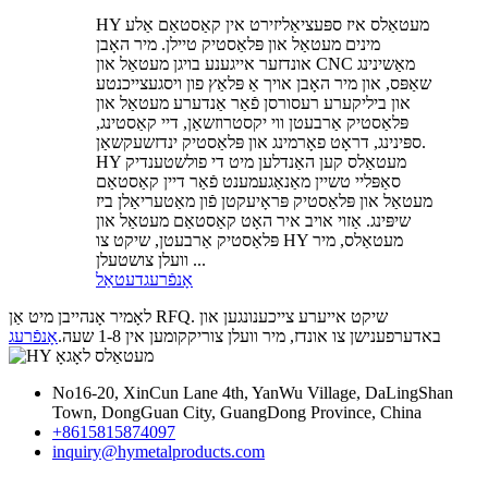
HY מעטאַלס ​​איז ספּעציאַליזירט אין קאַסטאַם אַלע
מינים מעטאַל און פּלאַסטיק טיילן. מיר האָבן
אונדזער אייגענע בויגן מעטאַל און CNC מאַשינינג
שאַפּס, און מיר האָבן אויך אַ פּלאַץ פון ויסגעצייכנטע
און ביליקערע רעסורסן פֿאַר אַנדערע מעטאַל און
פּלאַסטיק אַרבעטן ווי יקסטרוזשאַן, דיי קאַסטינג,
ספּינינג, דראָט פאָרמינג און פּלאַסטיק ינדזשעקשאַן.
HY מעטאַלס ​​קען האַנדלען מיט די פולשטענדיק
סאַפּליי טשיין מאַנאַגעמענט פֿאַר דיין קאַסטאַם
מעטאַל און פּלאַסטיק פּראָיעקטן פֿון מאַטעריאַלן ביז
שיפּינג. אַזוי אויב איר האָט קאַסטאַם מעטאַל און
פּלאַסטיק אַרבעטן, שיקט צו HY מעטאַלס, מיר
וועלן צושטעלן ...
אָנפֿרעג
דעטאַל
לאָמיר אָנהייבן מיט אַן RFQ. שיקט אייערע צייכענונגען און
באדערפענישן צו אונדז, מיר וועלן צוריקקומען אין 1-8 שעה.
אָנפֿרעג
No16-20, XinCun Lane 4th, YanWu Village, DaLingShan
Town, DongGuan City, GuangDong Province, China
+8615815874097
inquiry@hymetalproducts.com