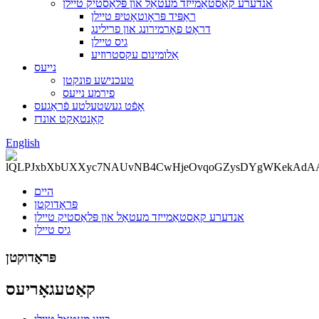
אנדערע קאַסטאַמייזד מעטאַל און פּלאַסטיק טיילן
ראַפּיד פּראָוטאָטיפּ טיילן
דראָט פאָרמירונג און פרילינג
גיס טיילן
אַלומינום עקסטרוזיע
נייעס
טעכנישע פונקטן
פירמע נייעס
אָפֿט געשטעלטע פֿראַגעס
קאָנטאַקט אונדז
English
היים
פּראָדוקטן
אנדערע קאַסטאַמייזד מעטאַל און פּלאַסטיק טיילן
גיס טיילן
פּראָדוקטן
קאַטעגאָריעס