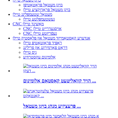
בויגן מעטאַל טיילן
בויגן מעטאַל פּראָטאָטיפּן
בויגן מעטאַל פּראָדוקציע טיילן
מעטאַל שטעמפּלינג טיילן
געשטעמפּלטע טיילן
CNC מאַשינד טיילן
CNC אויסגעדרייט טיילן
CNC געפֿריזטע טיילן
אנדערע קאַסטאַמייזד מעטאַל און פּלאַסטיק טיילן
ראַפּיד פּראָוטאָטיפּ טיילן
דראָט פאָרמירונג און פרילינג
גיס טיילן
אַלומינום עקסטרוזיע
הויך קוואַליטעט קאַסטאַם אַלומינום ...
פּרעציזיע מנהג בויגן מעטאַל ...