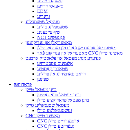
סי-ען-סי מילינג
סי-ען-סי דרייען
EDM
גרינדינג
מעטאַל שטעמפּלינג
שטעמפּלינג טולינג
טיף צייכענונג
NCT פּאַנטשינג
מאַטעריאַלן און ענדיקונגען
מאַטעריאַל און ענדיקן פֿאַר בויגן מעטאַל טיילן
מאַטעריאַל און ענדיקונג פֿאַר CNC מאַשינד טיילן
אַנדערע מנהג מעטאַל און פּלאַסטיק אַרבעט
אַלומינום עקסטרוזיע
שטאַרבן קאַסטינג
דראָט פאָרמירונג און פרילינג
שפּינען
פּראָדוקטן
בויגן מעטאַל טיילן
בויגן מעטאַל פּראָטאָטיפּן
בויגן מעטאַל פּראָדוקציע טיילן
מעטאַל שטעמפּלינג טיילן
געשטעמפּלטע טיילן
CNC מאַשינד טיילן
CNC אויסגעדרייט טיילן
CNC געפֿריזטע טיילן