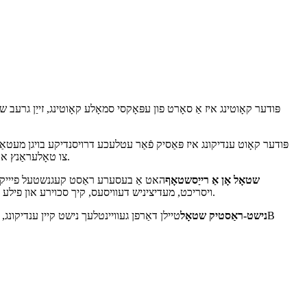
פּודער קאָוט ענדיקונג איז פּאַסיק פֿאַר עטלעכע דרויסנדיקע בויגן מעטאַל
צו טאָלעראַנץ און ווילן באַקומען קאַסטאַמייזד פארבן.
שטאָל אָן אַ רייַסשטאָף
האט אַ בעסערע ראַסט קעגנשטעל פיייקייט,
ויסריכט, מעדיציניש דעוויסעס, קיך סכוירע און פילע מינים פון דרויסנדיק קלאַמערן, שעלז.
נישט-ראַסטיק שטאָל