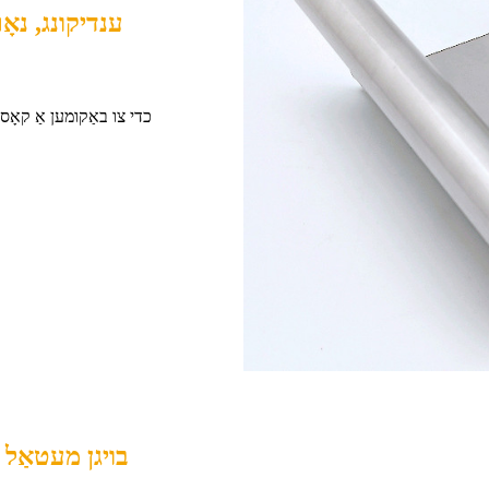
בויגן מעטאַל 