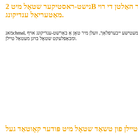
נישט-ראסטיקער שטאָל מיט 2B ענדיקונג, נאָר האַלטן די רוי
מאַטעריאַל ענדיקונג.
מאנchmal, כדי צו באַקומען אַ קאָסמעטישע ייבערפלאַך, וועלן מיר טאָן אַ באַרשט-ענדיקונג אויף
ומבאַפלעקט שטאָל בויגן מעטאַל טיילן.
טיילן פון טשאַד שטאָל מיט פּודער קאָוטאַד געל