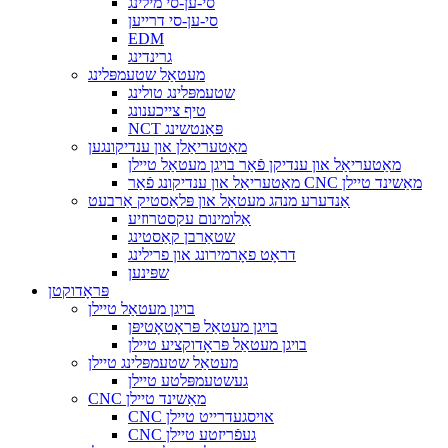
סי-ען-סי מילינג
סי-ען-סי דרייען
EDM
גרינדינג
מעטאַל שטעמפּלינג
שטעמפּלינג טולינג
טיף צייכענונג
NCT פּאַנטשינג
מאַטעריאַלן און ענדיקונגען
מאַטעריאַל און ענדיקן פֿאַר בויגן מעטאַל טיילן
מאַטעריאַל און ענדיקונג פֿאַר CNC מאַשינד טיילן
אַנדערע מנהג מעטאַל און פּלאַסטיק אַרבעט
אַלומינום עקסטרוזיע
שטאַרבן קאַסטינג
דראָט פאָרמירונג און פרילינג
שפּינען
פּראָדוקטן
בויגן מעטאַל טיילן
בויגן מעטאַל פּראָטאָטיפּן
בויגן מעטאַל פּראָדוקציע טיילן
מעטאַל שטעמפּלינג טיילן
געשטעמפּלטע טיילן
CNC מאַשינד טיילן
CNC אויסגעדרייט טיילן
CNC געפֿריזטע טיילן