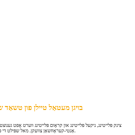
בויגן מעטאַל טיילן פון טשאַד ש
צינק פּלייטינג, ניקעל פּלייטינג און קראָום פּלייטינג ווערט אָפט גענוצט
אַנטי-קעראָוזשאַן צוועקן. מאל שפּילט די פּלייטינג אויך אַ דעקאָראַטיווע ראָלע.