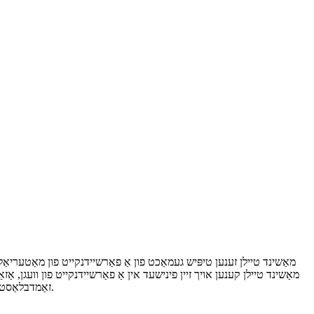
זאַמדבלאַסטינג, און באַפינג. דעפּענדינג אויף די אַפּלאַקיישאַן, נאָך טריטמאַנץ און קאָוטינגז קען זיין געניצט צו פֿאַרבעסערן די פאָרשטעלונג און אויסזען פון די טיילן.