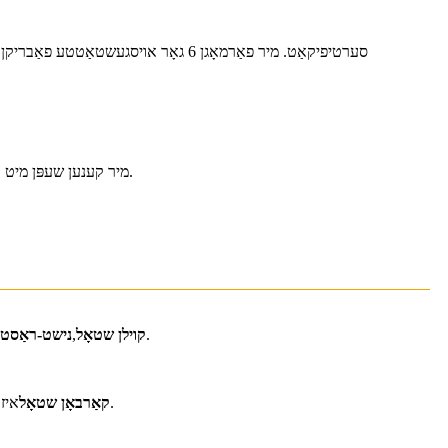
מיר קענען שעפּן מיט אַלע מינים מאַטעריאַלן אַרייַנגערעכנט קאַרבאָן שטאָל, ומבאַפלעקט שטאָל, געצייַג שטאָל, מעש, אַלומינום, און אַלע מינים פון מאַשינאַבאַל פּלאַסטיק.
4 הויפּט קאַטעגאָריעס.
קוילן שטאָל
,
נישט-ראַסטי
איז איינע פון ​​די מערסט גענוצטע מאַטעריאַלן אין בויגן מעטאַל פאַבריקאַציע. עס איז פיל שטאַרקער ווי אַלומינום און פיל ביליקער ווי ומבאַפלעקט שטאָל.
קאַרבאָן שטאָל