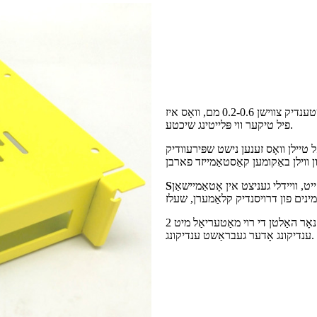
פּודער קאָוטינג איז אַ סאָרט פון עפּאָקסי סמאָלע קאָוטינג, זייַן גרעב שטענדיק צווישן 0.2-0.6 מם, וואָס איז
פיל טיקער ווי פּלייטינג שיכטע.
 טיילן וואָס זענען נישט שפּירעוודיק
 וויידלי געניצט אין אָטאַמיישאַן
S
טיילן דאַרפן געוויינטלעך נישט קיין ענדיקונג, נאָר האַלטן די רוי מאַטעריאַל מיט 2B
ענדיקונג אָדער געבראַשט ענדיקונג.