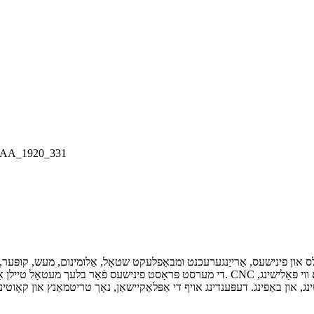
די מערסט פּראָסט פינישעס פֿאַר בלעך מעטאַל טיילן אַרייַננעמען פּודער קאָוטינג, אַנאָדייזינג, פּלייט