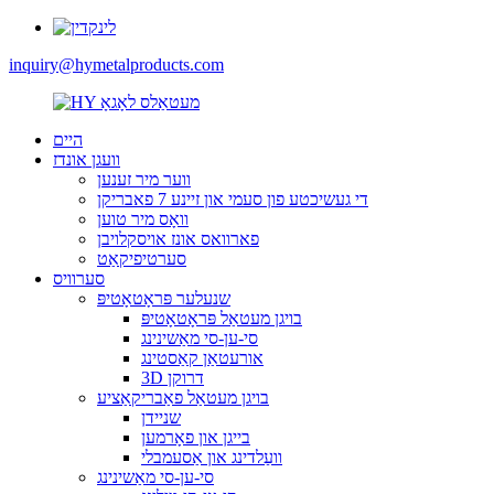
inquiry@hymetalproducts.com
היים
וועגן אונדז
ווער מיר זענען
די געשיכטע פון ​​סעמי און זיינע 7 פאבריקן
וואָס מיר טוען
פארוואס אונז אויסקלויבן
סערטיפיקאַט
סערוויס
שנעלער פּראָטאָטיפּ
בויגן מעטאַל פּראָטאָטיפּ
סי-ען-סי מאַשינינג
אורעטאַן קאַסטינג
3D דרוקן
בויגן מעטאַל פאַבריקאַציע
שניידן
בייגן און פאָרמען
וועַלדינג און אַסעמבלי
סי-ען-סי מאַשינינג