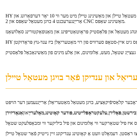
HY מעטאַלס ​​איז אייער בעסטער סאַפּלייער פון קאַסטאַם בויגן מעטאַל טיילן און מאַשינינג טיילן מיט מער ווי 10 יאָר דערפאַרונג און ISO9001:2015 סערטיפיקאַט. מיר פאַרמאָגן 6 גאָר אויסגעשטאַטטע פאַבריקן
אַרייַנגערעכנט 4 בויגן מעטאַל שאַפּס און 2 CNC מאַשינינג שאַפּס.
יאַל און ענדיקן פֿאַר בויגן מעטאַל טיילן
גראָבער קלאַסיפֿיקאַציע, בויגן מעטאַל מאַטעריאַלן אַרייַננעמען דער הויפּט
בירשטן
,
פּאָלירן
,
עלעקטראָפּלייטינג
,
פּודער קאָוטינג
,
מאָלערײַ
און
אַנאָדיזירן