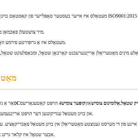
מיר צושטעלן פאַכמאַן מנהג מעטאַל און פּלאַסטיק פּראָוטאַטייפּינג און מאַנופאַקטורינג סאַלושאַנז.
HY מעטאַלס ​​איז אַ גרופּירטע פירמע וואָס גיט איין-סטאָפּ סערוויס פון רוי מאַטעריאַלן ביז ענד-נוץ פּראָדוקטן.
מאַטער
ק שטאָל
,
אַלומינום צומיש
און
קופּער צומיש
C
פֿאַר אַ 
.
און בויגן מעטאַל ענדיקונגען דער הויפּט אַרייַננעמען
אבער שטאָל איז קלאר גרינג צו ראַסטן. דעמאָלט וועט אַ קאָוטינג ענדיקונג זיין נייטיק פֿאַר שטאָל טיילן.