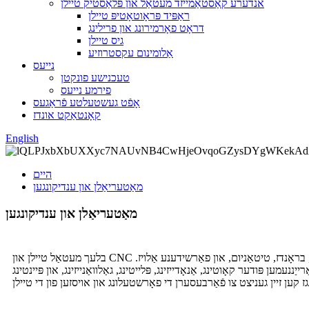
אנדערע קאַסטאַמייזד מעטאַל און פּלאַסטיק טיילן
ראַפּיד פּראָוטאָטיפּ טיילן
דראָט פאָרמירונג און פרילינג
גיס טיילן
אַלומינום עקסטרוזיע
נייעס
טעכנישע פונקטן
פירמע נייעס
אָפֿט געשטעלטע פֿראַגעס
קאָנטאַקט אונדז
English
היים
מאַטעריאַלן און ענדיקונגען
מאַטעריאַלן און ענדיקונגען
בלעך מעטאַל טיילן און CNC מאַשינד טיילן זענען טיפּיש געמאַכט פון אַ פאַרשיידנקייט פון מאַטעריאַלס און פינישעס, אַרייַנגערעכנט ומבאַפלעקט שטאָל, אַלומינום, מעש, קופּער, בראָנדז, טיטאַניום, און פאַרשידענע אַלויז.
ינג, גאַלוואַנייזינג, און פּיינטינג. CNC מאַשינד טיילן קענען אויך זיין פינישעד אין אַ פאַרשיידנקייט פון וועגן, אַזאַ ווי פּאַלישינג,