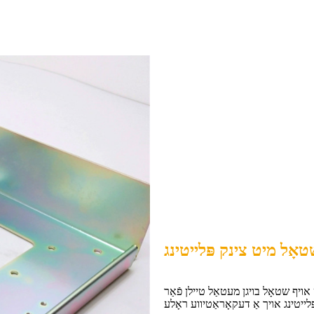
טאָל מיט צינק פּלייטינג
 אויף שטאָל בויגן מעטאַל טיילן פֿאַר