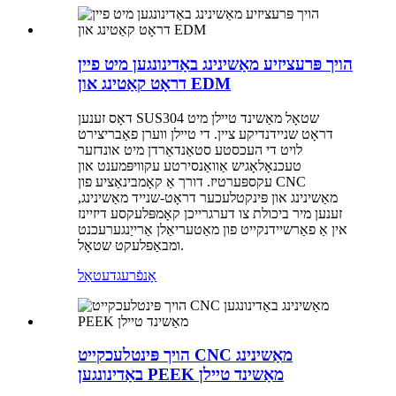
הויך פּרעציזיע מאַשינינג באַדינונגען מיט פיין
דראָט קאַטינג און EDM
דאָס זענען SUS304 שטאָל מאַשינד טיילן מיט
דראָט שניידנדיקע ציין. די טיילן ווערן פאַבריצירט
לויט די העכסטע סטאַנדאַרדן מיט אונדזער
טעכנאָלאָגיש אַוואַנסירטע עקוויפּמענט און
עקספּערטיז. דורך אַ קאָמבינאַציע פון ​​CNC
מאַשינינג און פּינקטלעכער דראָט-שנייד מאַשינינג,
זענען מיר ביכולת צו דערגרייכן קאָמפּלעקסע דיזיינז
אין אַ פאַרשיידנקייט פון מאַטעריאַלן אַרייַנגערעכנט
ומבאַפלעקט שטאָל.
אָנפֿרעג
דעטאַל
הויך פּינטלעכקייט CNC מאַשינינג
באַדינונגען PEEK מאַשינד טיילן