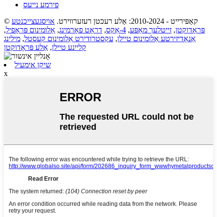
פירמע נייעס
© קאַפּירייט - 2010-2024: אַלע רעכטן רעזערווירט.
אויסגעצייכנטע
פּראָדוקטן
,
זייטלעך מאַפּע
,
4-אַקס
,
דראָט פאָרמינג
,
אַלומינום פּראָפיל
,
אַנאָדיזירטע אַלומינום טיילן
,
עקסטרודירט אַלומינום קעסטל
,
מילינג
קליינע טיילן
,
אַלע פּראָדוקטן
שיקן אימעיל
x