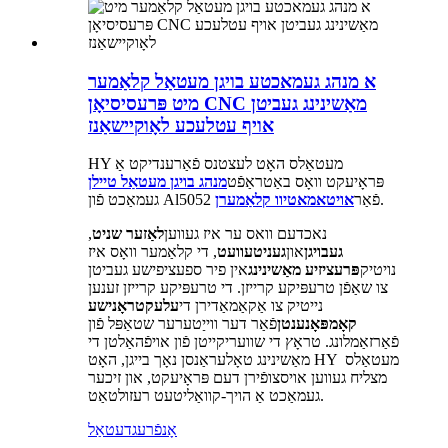
א מנהג געמאכטע בויגן מעטאַל קלאַמער
מיט פּרעסיסיאָן CNC מאַשינינג געביטן
אויף עטלעכע לאָוקיישאַנז
HY מעטאַלס ​​האָט לעצטנס פֿאַרענדיקט אַ
פּראָיעקט וואָס באַטראַפֿט
מנהג בויגן מעטאַל טיילן
.
געמאַכט פֿון Al5052 פֿאַר
אויטאמאטיוו קלאַמערן
נאכדעם וואס ער איז געווען
לאַזער שניט
,
געבויגן
און
געניטעוועט
, די קלאַמער וואָס איז
נויטיק
פּרעציזיע מאַשינינג
אין פיר ספעציפישע געביטן
צו שאַפֿן טרעפּיקע קרייזן. די טרעפּיקע קרייזן זענען
נייטיק צו אַקאַמאַדירן די
עלעקטראָנישע
קאָמפּאָנענטן
פֿאַר דער ווייַטערער שטאַפּל פֿון
פֿאַרזאַמלונג. טראָץ די שוועריקייטן פֿון אויפֿהאַלטן די
מאַשינינג טאָלעראַנסן נאָך בייגן, האָט HY מעטאַלס ​​
מצליח געווען אויסצופֿירן דעם פּראָיעקט, און זיכער
געמאַכט אַ הויך-קוואַליטעט רעזולטאַט.
אָנפֿרעג
דעטאַל