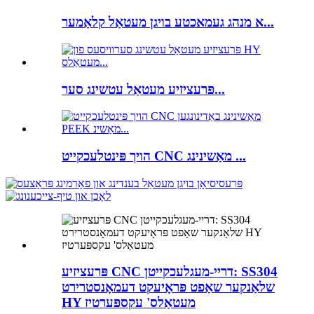
א מנהג געמאכטע בויגן מעטאַל קלאַמער...
פּרעציזיע מעטאַל עטשינג סער...
הויך פּינטלעכקייט CNC מאַשינינג ...
פּרעציזיע CNC דריי-מעגלעכקייטן: SS304
שלאַנקער שאַפט פּראָיעקט דעמאָנסטרירט
HY מעטאַלס' עקספּערטיז