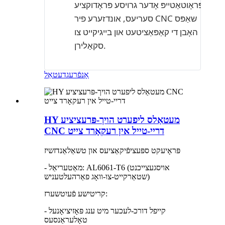
פּראָוטאַטייפּ אָדער גרויסע פּראָדוקציע
סעריעס, אונדזערע פיר CNC שאַפּס
האָבן די קאַפּאַציטעט און בייגיקייט צו
סקאַלירן.
אָנפֿרעג
דעטאַל
HY מעטאַלס ​​ליפערט הויך-פּרעציציע
CNC דריי-טייל אין רעקאָרד צייט
פּראָיעקט ספּעציפֿיקאַציעס און טשאַלאַנדזשיז
- מאַטעריאַל: AL6061-T6 (אויסגעצייכנט
שטאַרקייט-צו-וואָג פאַרהעלטעניש)
קריטישע פֿעיִטשערז:
- קייפל דורכ-לעכער מיט ענג פּאָזיציאָנעל
טאָלעראַנסעס