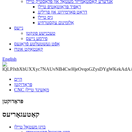
אנדערע קאַסטאַמייזד מעטאַל און פּלאַסטיק טיילן
ראַפּיד פּראָוטאָטיפּ טיילן
דראָט פאָרמירונג און פרילינג
גיס טיילן
אַלומינום עקסטרוזיע
נייעס
טעכנישע פונקטן
פירמע נייעס
אָפֿט געשטעלטע פֿראַגעס
קאָנטאַקט אונדז
English
היים
פּראָדוקטן
CNC מאַשינד טיילן
פּראָדוקטן
קאַטעגאָריעס
בויגן מעטאַל טיילן