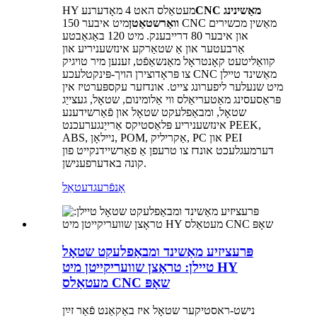
CNC מאַשינינג
HY מעטאַלס ​​האט 4 מאָדערנע
וואַרשטאַטן
מיט איבער 150 CNC מאַשין מכשירים
און איבער 80 דרייבענק. מיט 120 באַגאַבטע
אַרבעטער און אַ שטאַרקע אינזשעניריע און
קוואַליטעט קאָנטראָל מאַנשאַפֿט, זענען מיר טויגיק
צו פּראָדוצירן הויך-פּינקטלעכע CNC מאַשינד טיילן
מיט שנעלער ליפערונג צייט. אונדזער עקספּערטיז אין
פּראַסעסינג מאַטעריאַלס ווי אַלומינום, שטאָל, געצייַג
שטאָל, ומבאַפלעקט שטאָל און פֿאַרשידענע
אינזשעניריע פּלאַסטיקס אַרייַנגערעכנט PEEK,
ABS, ניילאָן, POM, אַקריליק, PC און PEI
דערמעגלעכט אונדז צו טרעפן אַ פאַרשיידנקייט פון
קונה באדערפענישן.
אָנפֿרעג
דעטאַל
פּרעציזיע מאַשינד ומבאַפלעקט שטאָל
טיילן: טראָצן שוועריקייטן מיט HY
מעטאַלס ​​CNC שאָפּ
נישט-ראסטיקער שטאָל איז באַקאַנט פֿאַר זײַן