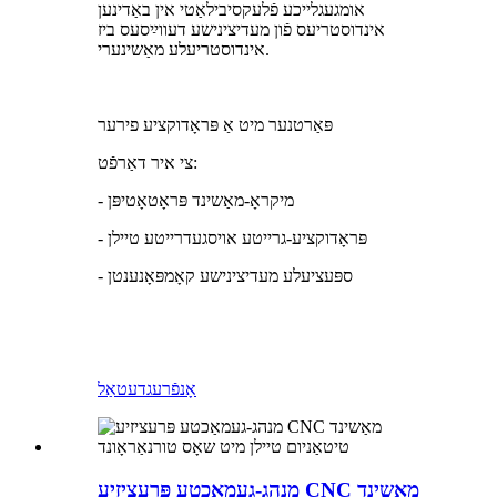
אומגעגלייכע פֿלעקסיבילאַטי אין באַדינען
אינדוסטריעס פֿון מעדיצינישע דעווײַסעס ביז
אינדוסטריעלע מאַשינערי.
פּאַרטנער מיט אַ פּראָדוקציע פירער
צי איר דאַרפֿט:
- מיקראָ-מאַשינד פּראָטאָטיפּן
- פּראָדוקציע-גרייטע אויסגעדרייטע טיילן
- ספּעציעלע מעדיצינישע קאָמפּאָנענטן
אָנפֿרעג
דעטאַל
מנהג-געמאַכטע פּרעציזיע CNC מאַשינד