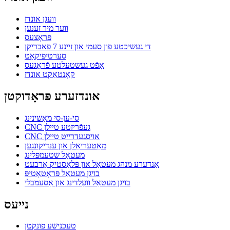
וועגן אונדז
ווער מיר זענען
פּראָצעס
די געשיכטע פון ​​סעמי און זיינע 7 פאבריקן
סערטיפיקאַט
אָפֿט געשטעלטע פֿראַגעס
קאָנטאַקט אונדז
אונדזערע פּראָדוקטן
סי-ען-סי מאַשינינג
CNC געפֿריזטע טיילן
CNC אויסגעדרייט טיילן
מאַטעריאַלן און ענדיקונגען
מעטאַל שטעמפּלינג
אַנדערע מנהג מעטאַל און פּלאַסטיק אַרבעט
בויגן מעטאַל פּראָטאָטיפּ
בויגן מעטאַל וועַלדינג און אַסעמבלי
נייעס
טעכנישע פונקטן