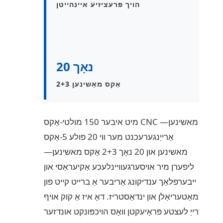
הויך פּרעציזיע איינהייטן
20 נאָך
2+3 אַקס מאַשינען
מיט איבער 150 מולטי-אַקס CNC מאשינען—
אַרייַנגערעכנט מער ווי 20 פולע 5-אַקס
מאשינען און 20 נאָך 2+3 אַקס מאשינען—
ליפערן מיר אויסערגעוויינלעכע אַקיעראַסי און
ייבערפלאַך ענדיקונג אַריבער אַ ברייט קייט פון
מאַטעריאַלן און ינדאַסטריז. דאָ איז אַ קוק אויף
דרייַ לעצטע פּראָיעקטן וואָס הויכפּונקט אונדזער