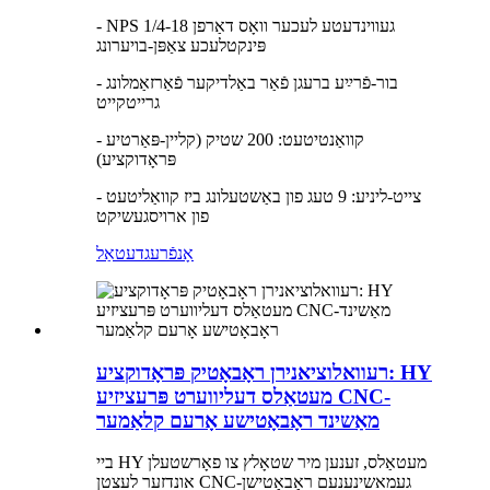
- NPS 1/4-18 געווינדעטע לעכער וואָס דאַרפן
פּינקטלעכע צאַפּן-בויערונג
- בור-פֿרײַע ברעגן פֿאַר באַלדיקער פֿאַרזאַמלונג
גרייטקייט
- קוואַנטיטעט: 200 שטיק (קליין-פּאַרטיע
פּראָדוקציע)
- צייט-ליניע: 9 טעג פון באַשטעלונג ביז קוואַליטעט
פון ארויסגעשיקט
אָנפֿרעג
דעטאַל
רעוואלוציאנירן ראָבאָטיק פּראָדוקציע: HY
מעטאַלס ​​דעליווערט פּרעציזיע CNC-
מאַשינד ראָבאָטישע אָרעם קלאַמער
ביי HY מעטאַלס, זענען מיר שטאָלץ צו פאָרשטעלן
אונדזער לעצטן CNC-געמאשינענעם ראָבאָטישן