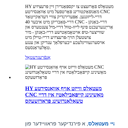
HY מעטאַלס ​​פאָרזעצט צו יקספּאַנדירן זיין פּרעציזיע
מאַנופאַקטורינג פּאָרטפעל מיט אַוואַנסירטע CNC
דריי-לייזונגען. אַפּערירנדיק צוויי דעדאַקייטאַד
דריי-פאַבריקן מיט איבער 40 CNC דריי-באַנקן -
אַרייַנגערעכנט פינף לייוו-טוול דריי-מיל צענטערס און
שווייצער-טיפּ אויטאָמאַטישע דריי-באַנקן - מיר
צושטעלן הויך-פּרעציזיע דריי-טיילן מיט
אויסערגעוויינלעכע ייבערפלאַך ענדיקן און ענגע
טאָלעראַנסעס.
אָנפֿרעג
דעטאַל
HY מעטאַלס ​​ווייזט אויף אַוואַנסירטע
CNC מאַשינינג קייפּאַבילאַטיז אין דריי
טשאַלאַנדזשינג פּראַדזשעקס
היי מעטאַלס
, א פירנדיקער פראוויידער פון