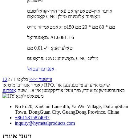
צייכענונגען.
אייער איין-שטאָפּ קראָם פֿאַר הויך-קוואַליטעט
קאַסטאַם CNC מאַשינד אַלומינום טיילן
קאַסטאַמייזד גרייס: φ150 מם * 80 מם * 20 מם
מאַטעריאַל: AL6061-T6
טאָלעראַנץ: +/- 0.01 מם
פּראָצעס: CNC מאַשינינג, CNC מילינג
אָנפֿרעג
דעטאַל
ווייטער >
>>
בלאַט 1 / 2
2
1
לאָמיר אָנהייבן מיט אַן RFQ. שיקט אייערע צייכענונגען און
באדערפענישן צו אונדז, מיר וועלן צוריקקומען אין 1-8 שעה.
אָנפֿרעג
No16-20, XinCun Lane 4th, YanWu Village, DaLingShan
Town, DongGuan City, GuangDong Province, China
+8615815874097
inquiry@hymetalproducts.com
וועגן אונדז