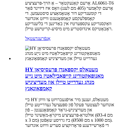
אָרעם קאַנעקטאָר – אַ הויך-פּרעציציע AL6061-T6
אָרעם קלאַמער (405 מם לענג) וואָס איז דיזיינד פֿאַר
די קומענדיקע דור אָטאָמאַציע סיסטעמען. די
קאָמפּלעקסע קאָמפּאָנענט ווייזט אונדזער
וואַקסנדיקע עקספּערטיז אין באַדינען די בליענדיקע
ראָבאָטיקס אינדוסטריע מיט מיסיע-קריטישע טיילן.
אָנפֿרעג
דעטאַל
HY מעטאַלס ​​יקספּאַנדז פּרעסיסיאָן
מאַנופאַקטורינג קייפּאַבילאַטיז מיט נייַע
מנהג געדרייט טיילן און מעדיציניש
קאַמפּאָונאַנץ
ביי HY מעטאַלס, זענען מיר אויפֿגעברויזט צו ווײַזן
אונדזער לעצטער פּעקל פֿון ספּעציעל געדרײטע טיילן
און מעדיציניש-גראַד קאָמפּאָנענטן – פֿון
אולטראַ-פּרעציציע מיקראָ-מאַשינד טיילן (Ø3-4 מם
x 3 מם) ביז גרויסע שאַפֿטן (Ø500 מם x 1000 מם).
די פֿאַרשיידענע פּראָדוקציע סעריע ווײַזט אונדזער