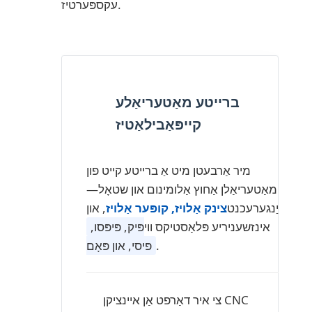
עקספּערטיז.
ברייטע מאַטעריאַלע
קייפּאַבילאַטיז
מיר אַרבעטן מיט אַ ברייטע קייט פון
מאַטעריאַלן אַחוץ אַלומינום און שטאָל—
אַרייַנגערעכנט
צינק אַלויז, קופּער אַלויז
, און
אינזשעניריע פּלאַסטיקס ווי
פּיק, פּיפּסו,
.
פּיסי, און פּאָם
צי איר דאַרפט אַן איינציקן CNC