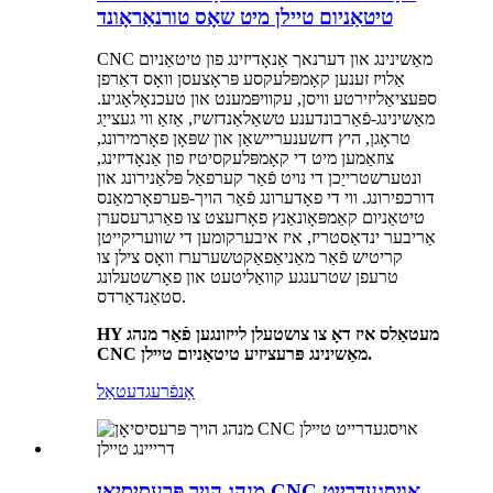
טיטאַניום טיילן מיט שאָס טורנאַראָונד
CNC מאַשינינג און דערנאך אַנאָדיזינג פון טיטאַניום
אַלויז זענען קאָמפּלעקסע פּראָצעסן וואָס דאַרפן
ספּעציאַליזירטע וויסן, עקוויפּמענט און טעכנאָלאָגיע.
מאַשינינג-פֿאַרבונדענע טשאַלאַנדזשיז, אַזאַ ווי געצייַג
טראָגן, היץ דזשענעריישאַן און שפּאָן פאָרמירונג,
צוזאַמען מיט די קאָמפּלעקסיטיז פון אַנאָדיזינג,
ונטערשטרייַכן די נויט פֿאַר קערפאַל פּלאַנירונג און
דורכפירונג. ווי די פאָדערונג פֿאַר הויך-פּערפאָרמאַנס
טיטאַניום קאַמפּאָונאַנץ פאָרזעצט צו פאַרגרעסערן
אַריבער ינדאַסטריז, איז איבערקומען די שוועריקייטן
קריטיש פֿאַר מאַניאַפאַקטשערערז וואָס צילן צו
טרעפן שטרענגע קוואַליטעט און פאָרשטעלונג
סטאַנדאַרדס.
HY מעטאַלס ​​איז דאָ צו צושטעלן לייזונגען פֿאַר מנהג
CNC מאַשינינג פּרעציזיע טיטאַניום טיילן.
אָנפֿרעג
דעטאַל
מנהג הויך פּרעסיסיאָן CNC אויסגעדרייט