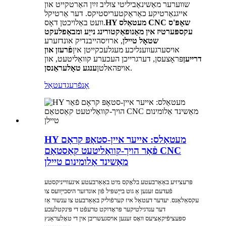
שווערער מאַשינאַביליטי צוליב זײַן האַרטקייט און
אייגנאַרטיקע כאַראַקטעריסטיקס. דער אַרטיקל
HY מעטאַלס ​​CNC שאָפּ'ס
וועט באַלויכטן דאָס.
עקספּערטיז אין מאַנופאַקטורינג נייַע ומבאַפלעקט
שטאָל טיילן
, ארויסהייבנדיק אונדזערע
אויסערגעווענליכע מעגלעכקייטן אין
פֿרעזן און
דרײען
פּראָצעסן, דערגרייכן העכערע קוואַליטעט, און
.
אויפהאלטן
ענגע טאָלעראַנסן
אָנפֿרעג
דעטאַל
HY מעטאַלס: אייער איין-סטאָפּ קראָם
פֿאַר הויך-קוואַליטעט קאַסטאַם CNC
מאַשינד אַלומינום טיילן
פּרעציזיע באַאַרבעטע בלאָקס מיט באַאַרבעטע אינעווייניקסטע
פֿעדעם זענען אַ גוט בייַשפּיל פֿון אונדזער היסכייַוועס צו
עקסאַלאַנס. יעדער דעטאַל איז קערפֿוליק באַאַרבעט צו ענשור אַז
דער ענדגילטיקער פּראָדוקט טרעפֿט די פּינקטלעכע
ספּעציפֿיקאַציעס וואָס זענען אויסגעשריבן אין די טאָלעראַנץ