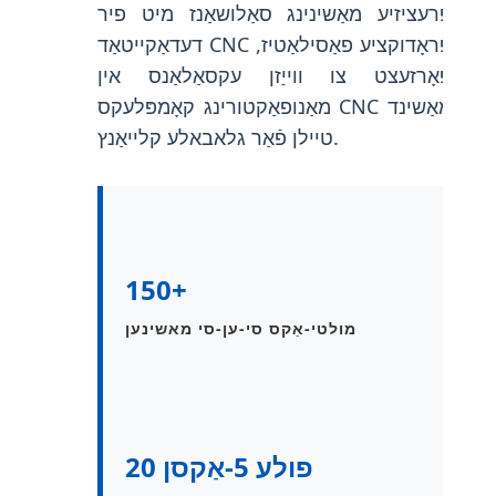
פּרעציזיע מאַשינינג סאַלושאַנז מיט פיר
דעדאַקייטאַד CNC פּראָדוקציע פאַסילאַטיז,
פאָרזעצט צו ווייַזן עקסאַלאַנס אין
מאַנופאַקטורינג קאָמפּלעקס CNC מאַשינד
טיילן פֿאַר גלאבאלע קלייאַנץ.
150+
מולטי-אַקס סי-ען-סי מאשינען
20 פולע 5-אַקסן