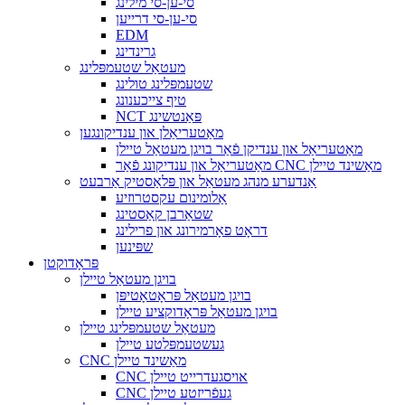
סי-ען-סי מילינג
סי-ען-סי דרייען
EDM
גרינדינג
מעטאַל שטעמפּלינג
שטעמפּלינג טולינג
טיף צייכענונג
NCT פּאַנטשינג
מאַטעריאַלן און ענדיקונגען
מאַטעריאַל און ענדיקן פֿאַר בויגן מעטאַל טיילן
מאַטעריאַל און ענדיקונג פֿאַר CNC מאַשינד טיילן
אַנדערע מנהג מעטאַל און פּלאַסטיק אַרבעט
אַלומינום עקסטרוזיע
שטאַרבן קאַסטינג
דראָט פאָרמירונג און פרילינג
שפּינען
פּראָדוקטן
בויגן מעטאַל טיילן
בויגן מעטאַל פּראָטאָטיפּן
בויגן מעטאַל פּראָדוקציע טיילן
מעטאַל שטעמפּלינג טיילן
געשטעמפּלטע טיילן
CNC מאַשינד טיילן
CNC אויסגעדרייט טיילן
CNC געפֿריזטע טיילן