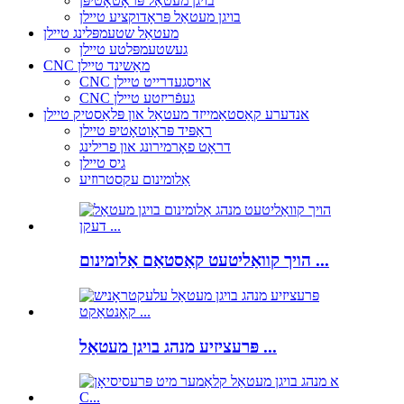
בויגן מעטאַל פּראָטאָטיפּן
בויגן מעטאַל פּראָדוקציע טיילן
מעטאַל שטעמפּלינג טיילן
געשטעמפּלטע טיילן
CNC מאַשינד טיילן
CNC אויסגעדרייט טיילן
CNC געפֿריזטע טיילן
אנדערע קאַסטאַמייזד מעטאַל און פּלאַסטיק טיילן
ראַפּיד פּראָוטאָטיפּ טיילן
דראָט פאָרמירונג און פרילינג
גיס טיילן
אַלומינום עקסטרוזיע
הויך קוואַליטעט קאַסטאַם אַלומינום ...
פּרעציזיע מנהג בויגן מעטאַל ...