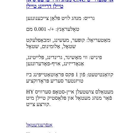
טיילן דרייינג טיילן
גרייס: מנהג לויט פּלאַן צייכענונגען
טאָלעראַנץ: +/- 0.001 מם
מאַטעריאַל: קופּער, מעשינג, ומבאַפלעקט
שטאָל, אַלומינום, שטאָל
פיניש: ווי מאַשינד, גרינדינג, פּלייטינג,
אַנאָדייזינג, אויף-פאָדערונגען
קוואַנטיטעט: פֿון 1 פּקס פּראָוטאַטייפּינג ביז
טויזנטער סעריע פּראָדוקציע
HY מעטאַלס ​​צושטעלן איין-סטאָפּ סערוויס
פֿאַר מנהג מעטאַל און פּלאַסטיק טיילן מיט
קורצע צייט.
אָנפֿרעג
דעטאַל