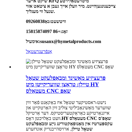
שיקט אייער RFQ מיט
דעטאַלירטע
צייכענונגען
היינט. מיר וועלן אייך געבן א ציטאט אזוי
שנעל ווי מעגליך.
וויטשעט:
נאַ09260838
זאָג:
+86 15815874097
susanx@hymetalproducts.com
אימעיל:
אָנפֿרעג
דעטאַל
פּרעציזיע מאַשינד ומבאַפלעקט שטאָל
טיילן: טראָצן שוועריקייטן מיט HY
מעטאַלס ​​CNC שאָפּ
נישט-ראסטיקער שטאָל איז באַקאַנט פֿאַר זײַן
שווערער מאַשינאַביליטי צוליב זײַן האַרטקייט און
אייגנאַרטיקע כאַראַקטעריסטיקס. דער אַרטיקל
HY מעטאַלס ​​CNC שאָפּ'ס
וועט באַלויכטן דאָס.
עקספּערטיז אין מאַנופאַקטורינג נייַע ומבאַפלעקט
שטאָל טיילן
, ארויסהייבנדיק אונדזערע