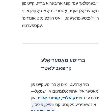
ייבערפלאַך ענדיקונג אַריבער אַ ברייט קייט פון
מאַטעריאַלן און ינדאַסטריז. דאָ איז אַ קוק אויף
דרייַ לעצטע פּראָיעקטן וואָס הויכפּונקט אונדזער
עקספּערטיז.
ברייטע מאַטעריאַלע
קייפּאַבילאַטיז
מיר אַרבעטן מיט אַ ברייטע קייט פון
מאַטעריאַלן אַחוץ אַלומינום און שטאָל—
אַרייַנגערעכנט
צינק אַלויז, קופּער אַלויז
, און
אינזשעניריע פּלאַסטיקס ווי
פּיק, פּיפּסו,