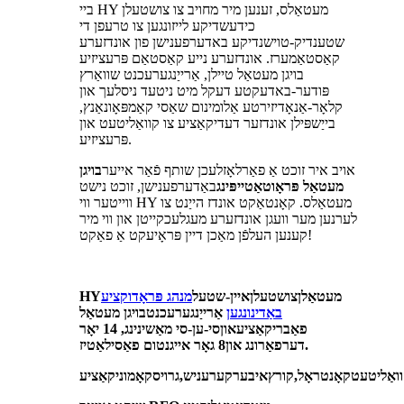
ביי HY מעטאַלס, זענען מיר מחויב צו צושטעלן
כידעשדיקע לייזונגען צו טרעפן די
שטענדיק-טוישנדיקע באדערפענישן פון אונדזערע
קאַסטאַמערז. אונדזערע נייע קאַסטאַם פּרעציזיע
בויגן מעטאַל טיילן, אַרייַנגערעכנט שוואַרץ
פּודער-באדעקטע דעקל מיט ניטעד ניסלעך און
קלאָר-אַנאָדיזירטע אַלומינום שאַסי קאַמפּאָונאַנץ,
בייַשפּילן אונדזער דעדיקאַציע צו קוואַליטעט און
פּרעציזיע.
אויב איר זוכט אַ פאַרלאָזלעכן שותף פֿאַר אייער
בויגן
מעטאַל פּראָוטאַטייפּינג
באַדערפענישן, זוכט נישט
ווייטער ווי HY מעטאַלס. קאָנטאַקט אונדז הייַנט צו
לערנען מער וועגן אונדזערע מעגלעכקייטן און ווי מיר
קענען העלפֿן מאַכן דיין פּראָיעקט אַ פאַקט!
מעטאַלן
צושטעלן
איין-שטעל
מנהג פּראָדוקציע
Y
H
באַדינונגען
אַרייַנגערעכנט
בויגן מעטאַל
פאַבריקאַציע
און
סי-ען-סי מאַשינינג
, 14 יאָר
.
דערפאַרונג און
8 גאָר אייגנטום פאַסילאַטיז
ואַליטעט
קאָנטראָל,
קורץ
איבערקערעניש,
גרויס