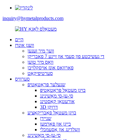
inquiry@hymetalproducts.com
היים
וועגן אונדז
ווער מיר זענען
די געשיכטע פון ​​סעמי און זיינע 7 פאבריקן
וואָס מיר טוען
פארוואס אונז אויסקלויבן
סערטיפיקאַט
סערוויס
שנעלער פּראָטאָטיפּ
בויגן מעטאַל פּראָטאָטיפּ
סי-ען-סי מאַשינינג
אורעטאַן קאַסטינג
3D דרוקן
בויגן מעטאַל פאַבריקאַציע
שניידן
בייגן און פאָרמען
וועַלדינג און אַסעמבלי
סי-ען-סי מאַשינינג