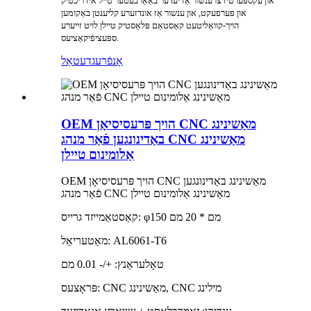
און עקספּערטיז צו ענשור אַז יעדער באַאַרבעטער טייל איז ריכטיק
און פּערפעקט, און ענשור אַז אונדזערע קליענטן באַקומען
הויך-קוואַליטעט קאַסטאַם פּלאַסטיק טיילן לויט זייערע
ספּעציפֿיקאַציעס.
אָנפֿרעג
דעטאַל
OEM הויך פּרעסיסיאָן CNC מאַשינינג
באַדינונגען פֿאַר מנהג CNC מאַשינינג
אַלומינום טיילן
OEM הויך פּרעסיסיאָן CNC מאַשינינג באַדינונגען
פֿאַר מנהג CNC מאַשינינג אַלומינום טיילן
קאַסטאַמייזד גרייס: φ150 מם * 20 מם
מאַטעריאַל: AL6061-T6
טאָלעראַנץ: +/- 0.01 מם
פּראָצעס: CNC מאַשינינג, CNC מילינג