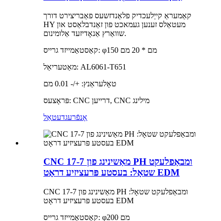
קאַמעראַ קייַלעכדיק פלאַנדזשעס פאַבריצירט דורך
HY מעטאַלס ​​זענען געמאכט פון זאַנדבלאַסט און
שוואַרץ אַנאָדיזעד אַלומינום.
קאַסטאַמייזד גרייס: φ150 מם * 20 מם
מאַטעריאַל: AL6061-T651
טאָלעראַנץ: +/- 0.01 מם
פּראָצעס: CNC דרייען, CNC מילינג
אָנפֿרעג
דעטאַל
CNC מאַשינינג פון 17-7 PH ומבאַפלעקט
שטאָל: בעסטע פּרעציזיע דראָט EDM
CNC מאַשינינג פון 17-7 PH ומבאַפלעקט שטאָל:
בעסטע פּרעציזיע דראָט EDM
קאַסטאַמייזד גרייס: φ200 מם