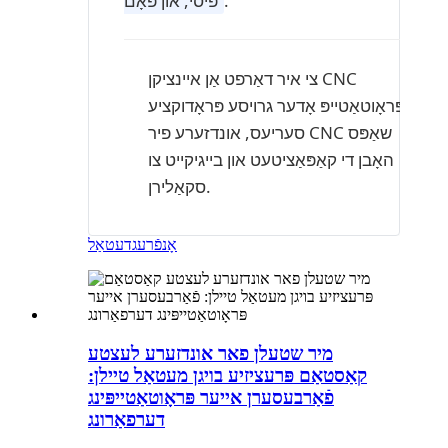
.
פּיסי, און פּאָם
צי איר דאַרפט אַן איינציקן CNC
פּראָוטאַטייפּ אָדער גרויסע פּראָדוקציע
סעריעס, אונדזערע פיר CNC שאַפּס
האָבן די קאַפּאַציטעט און בייגיקייט צו
סקאַלירן.
אָנפֿרעג
דעטאַל
מיר שטעלן פאר אונדזערע לעצטע
קאַסטאַם פּרעציזיע בויגן מעטאַל טיילן:
פֿאַרבעסערן אייער פּראָוטאַטייפּינג
דערפאַרונג