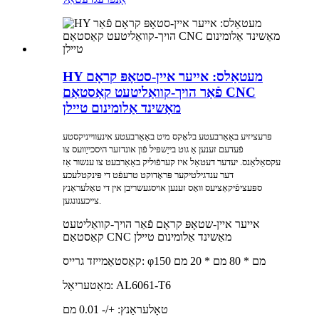
HY מעטאַלס: אייער איין-סטאָפּ קראָם
פֿאַר הויך-קוואַליטעט קאַסטאַם CNC
מאַשינד אַלומינום טיילן
פּרעציזיע באַאַרבעטע בלאָקס מיט באַאַרבעטע אינעווייניקסטע
פֿעדעם זענען אַ גוט בייַשפּיל פֿון אונדזער היסכייַוועס צו
עקסאַלאַנס. יעדער דעטאַל איז קערפֿוליק באַאַרבעט צו ענשור אַז
דער ענדגילטיקער פּראָדוקט טרעפֿט די פּינקטלעכע
ספּעציפֿיקאַציעס וואָס זענען אויסגעשריבן אין די טאָלעראַנץ
צייכענונגען.
אייער איין-שטאָפּ קראָם פֿאַר הויך-קוואַליטעט
קאַסטאַם CNC מאַשינד אַלומינום טיילן
קאַסטאַמייזד גרייס: φ150 מם * 80 מם * 20 מם
מאַטעריאַל: AL6061-T6
טאָלעראַנץ: +/- 0.01 מם