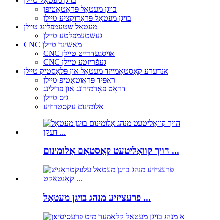
בויגן מעטאַל טיילן
בויגן מעטאַל פּראָטאָטיפּן
בויגן מעטאַל פּראָדוקציע טיילן
מעטאַל שטעמפּלינג טיילן
געשטעמפּלטע טיילן
CNC מאַשינד טיילן
CNC אויסגעדרייט טיילן
CNC געפֿריזטע טיילן
אנדערע קאַסטאַמייזד מעטאַל און פּלאַסטיק טיילן
ראַפּיד פּראָוטאָטיפּ טיילן
דראָט פאָרמירונג און פרילינג
גיס טיילן
אַלומינום עקסטרוזיע
הויך קוואַליטעט קאַסטאַם אַלומינום ...
פּרעציזיע מנהג בויגן מעטאַל ...