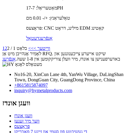
מאַטעריאַל: 17-7PH
טאָלעראַנץ: +/- 0.01 מם
פּראָצעס: CNC מילינג, דראָט EDM קאַטינג
אָנפֿרעג
דעטאַל
ווייטער >
>>
בלאַט 1 / 2
2
1
לאָמיר אָנהייבן מיט אַן RFQ. שיקט אייערע צייכענונגען און
באדערפענישן צו אונדז, מיר וועלן צוריקקומען אין 1-8 שעה.
אָנפֿרעג
No16-20, XinCun Lane 4th, YanWu Village, DaLingShan
Town, DongGuan City, GuangDong Province, China
+8615815874097
inquiry@hymetalproducts.com
וועגן אונדז
וועגן אונדז
ווער מיר זענען
פּראָצעס
די געשיכטע פון ​​סעמי און זיינע 7 פאבריקן