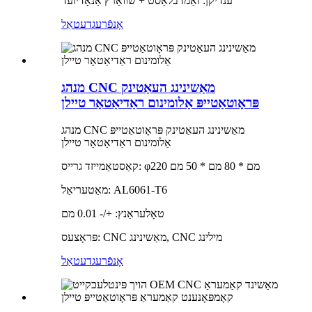
ענדיקן: זאַמדבלאַסט + שוואַרץ אַנאָדיזעד
אָנפֿרעג
דעטאַל
מנהג CNC מאַשינינג העאַטינק
פּראָוטאַטייפּ אַלומינום ראַדיאַטאָר טיילן
מנהג CNC מאַשינינג העאַטינק פּראָוטאַטייפּ
אַלומינום ראַדיאַטאָר טיילן
קאַסטאַמייזד גרייס: φ220 מם * 80 מם * 50 מם
מאַטעריאַל: AL6061-T6
טאָלעראַנץ: +/- 0.01 מם
פּראָצעס: CNC מאַשינינג, CNC מילינג
אָנפֿרעג
דעטאַל