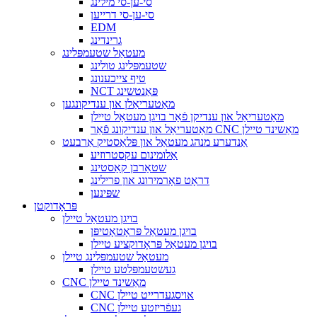
סי-ען-סי מילינג
סי-ען-סי דרייען
EDM
גרינדינג
מעטאַל שטעמפּלינג
שטעמפּלינג טולינג
טיף צייכענונג
NCT פּאַנטשינג
מאַטעריאַלן און ענדיקונגען
מאַטעריאַל און ענדיקן פֿאַר בויגן מעטאַל טיילן
מאַטעריאַל און ענדיקונג פֿאַר CNC מאַשינד טיילן
אַנדערע מנהג מעטאַל און פּלאַסטיק אַרבעט
אַלומינום עקסטרוזיע
שטאַרבן קאַסטינג
דראָט פאָרמירונג און פרילינג
שפּינען
פּראָדוקטן
בויגן מעטאַל טיילן
בויגן מעטאַל פּראָטאָטיפּן
בויגן מעטאַל פּראָדוקציע טיילן
מעטאַל שטעמפּלינג טיילן
געשטעמפּלטע טיילן
CNC מאַשינד טיילן
CNC אויסגעדרייט טיילן
CNC געפֿריזטע טיילן