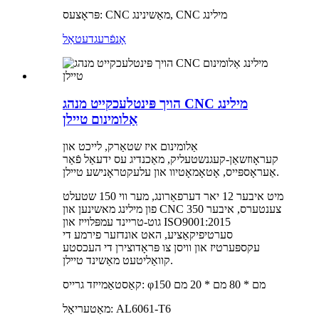
פּראָצעס: CNC מאַשינינג, CNC מילינג
אָנפֿרעג
דעטאַל
הויך פּינטלעכקייט מנהג CNC מילינג
אַלומינום טיילן
אַלומינום איז שטאַרק, לייכט און
קעראָוזשאַן-קעגנשטעליק, מאַכנדיג עס ידעאַל פֿאַר
אַעראָספּייס, אָטאָמאָטיוו און עלעקטראָנישע טיילן.
מיט איבער 12 יאר דערפאַרונג, מער ווי 150 שטעלט
פון מילינג מאשינען און CNC צענטערס, איבער 350
גוט-טריינד עמפּלוייז און ISO9001:2015
סערטיפיקאַציע, האט אונדזער פירמע די
עקספּערטיז און וויסן צו פּראָדוצירן די העכסטע
קוואַליטעט מאַשינד טיילן.
קאַסטאַמייזד גרייס: φ150 מם * 80 מם * 20 מם
מאַטעריאַל: AL6061-T6