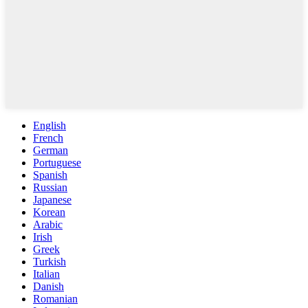
English
French
German
Portuguese
Spanish
Russian
Japanese
Korean
Arabic
Irish
Greek
Turkish
Italian
Danish
Romanian