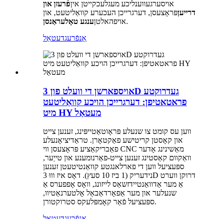
אויסערגעווענליכע מעגלעכקייטן אין
פֿרעזן און
דרײען
פּראָצעסן, דערגרייכן העכערע קוואַליטעט, און
.
אויפהאלטן
ענגע טאָלעראַנסן
אָנפֿרעג
דעטאַל
אויספארשן די וועלט פון 3D געדרוקטע
פראטאטיפן: דערגרייכן הויכע קוואַליטעט
מיט HY מעטאַל
ווען עס קומט צו שנעלע פּראָוטאַטייפּינג, זענען צייט
און קאָסטן קריטישע פאַקטאָרן. טראַדיציאָנעלע
פאַבריקאַציע פּראָצעסן ווי CNC מאַשינינג אָדער
וואַקוום קאַסטינג זענען צייט-פאַרנומענע און טייַער,
ספּעציעל ווען די פארלאנגטע קוואַנטיטעטן זענען
נידעריק (1 ביז 10 סעץ). דאָס איז וווּ 3D דרוקן ווערט
אַ מער אַדוואַנטיידזשאַס לייזונג, וואָס אָפפערס אַ
שנעלער און מער אַפאָרדאַבאַל אָלטערנאַטיוו,
ספּעציעל פֿאַר קאָמפּלעקס סטרוקטורן.
אָנפֿרעג
דעטאַל