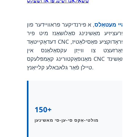
טשאַלאַנדזשינג פּראַדזשעקס
היי מעטאַלס
, א פירנדיקער פראוויידער פון
פּרעציזיע מאַשינינג סאַלושאַנז מיט פיר
דעדאַקייטאַד CNC פּראָדוקציע פאַסילאַטיז,
פאָרזעצט צו ווייַזן עקסאַלאַנס אין
מאַנופאַקטורינג קאָמפּלעקס CNC מאַשינד
טיילן פֿאַר גלאבאלע קלייאַנץ.
150+
מולטי-אַקס סי-ען-סי מאשינען