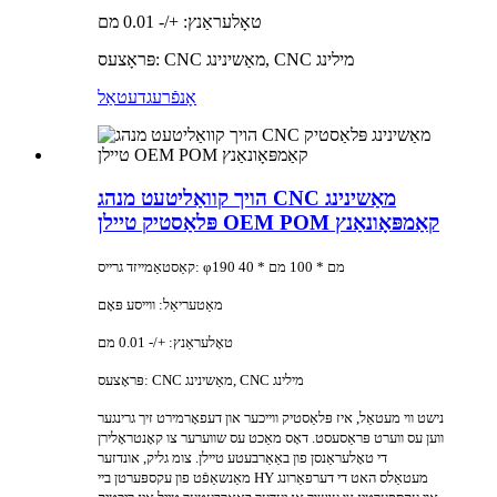
טאָלעראַנץ: +/- 0.01 מם
פּראָצעס: CNC מאַשינינג, CNC מילינג
אָנפֿרעג
דעטאַל
הויך קוואַליטעט מנהג CNC מאַשינינג
פּלאַסטיק טיילן OEM POM קאַמפּאָונאַנץ
קאַסטאַמייזד גרייס: φ190 מם * 100 מם * 40
מאַטעריאַל: ווייסע פּאָם
טאָלעראַנץ: +/- 0.01 מם
פּראָצעס: CNC מאַשינינג, CNC מילינג
נישט ווי מעטאַל, איז פּלאַסטיק ווייכער און דעפאָרמירט זיך גרינגער
ווען עס ווערט פּראַסעסט. דאָס מאַכט עס שווערער צו קאָנטראָלירן
די טאָלעראַנסן פון באַאַרבעטע טיילן. צומ גליק, אונדזער
מאַנשאַפֿט פון עקספּערטן ביי HY מעטאַלס ​​האט די דערפאַרונג