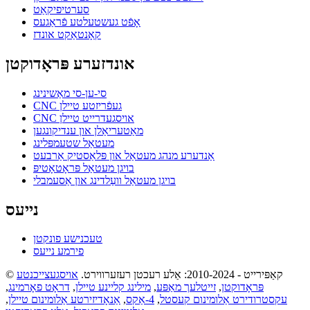
סערטיפיקאַט
אָפֿט געשטעלטע פֿראַגעס
קאָנטאַקט אונדז
אונדזערע פּראָדוקטן
סי-ען-סי מאַשינינג
CNC געפֿריזטע טיילן
CNC אויסגעדרייט טיילן
מאַטעריאַלן און ענדיקונגען
מעטאַל שטעמפּלינג
אַנדערע מנהג מעטאַל און פּלאַסטיק אַרבעט
בויגן מעטאַל פּראָטאָטיפּ
בויגן מעטאַל וועַלדינג און אַסעמבלי
נייעס
טעכנישע פונקטן
פירמע נייעס
© קאַפּירייט - 2010-2024: אַלע רעכטן רעזערווירט.
אויסגעצייכנטע
פּראָדוקטן
,
זייטלעך מאַפּע
,
מילינג קליינע טיילן
,
דראָט פאָרמינג
,
עקסטרודירט אַלומינום קעסטל
,
4-אַקס
,
אַנאָדיזירטע אַלומינום טיילן
,