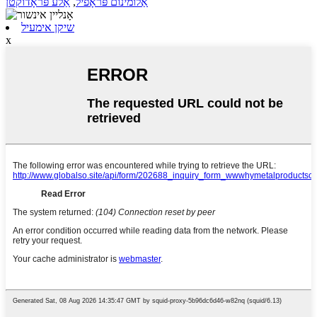
אַלומינום פּראָפיל
,
אַלע פּראָדוקטן
שיקן אימעיל
x