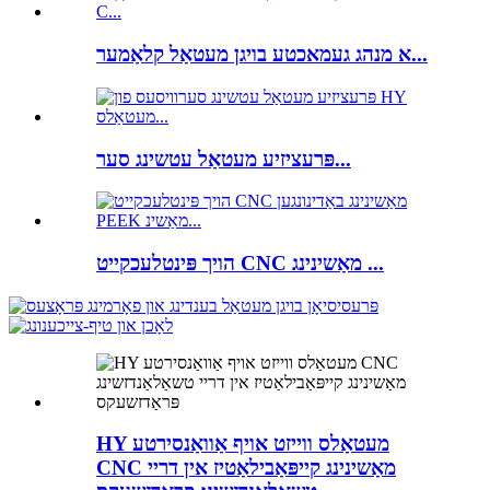
א מנהג געמאכטע בויגן מעטאַל קלאַמער...
פּרעציזיע מעטאַל עטשינג סער...
הויך פּינטלעכקייט CNC מאַשינינג ...
HY מעטאַלס ​​ווייזט אויף אַוואַנסירטע
CNC מאַשינינג קייפּאַבילאַטיז אין דריי