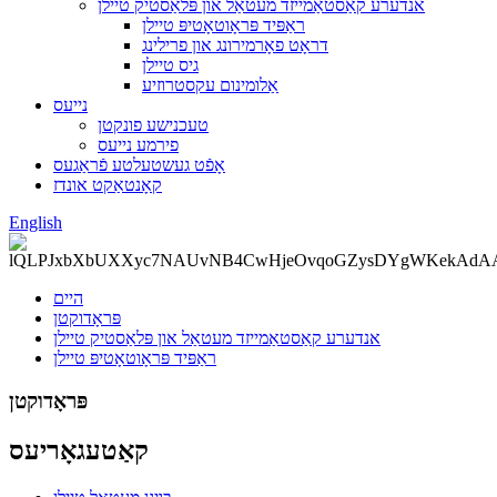
אנדערע קאַסטאַמייזד מעטאַל און פּלאַסטיק טיילן
ראַפּיד פּראָוטאָטיפּ טיילן
דראָט פאָרמירונג און פרילינג
גיס טיילן
אַלומינום עקסטרוזיע
נייעס
טעכנישע פונקטן
פירמע נייעס
אָפֿט געשטעלטע פֿראַגעס
קאָנטאַקט אונדז
English
היים
פּראָדוקטן
אנדערע קאַסטאַמייזד מעטאַל און פּלאַסטיק טיילן
ראַפּיד פּראָוטאָטיפּ טיילן
פּראָדוקטן
קאַטעגאָריעס