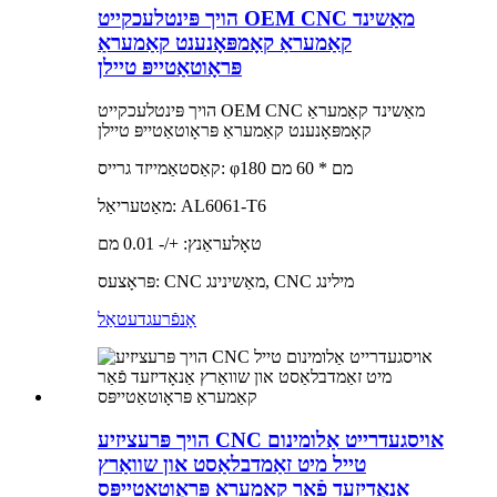
הויך פּינטלעכקייט OEM CNC מאַשינד
קאַמעראַ קאָמפּאָנענט קאַמעראַ
פּראָוטאַטייפּ טיילן
הויך פּינטלעכקייט OEM CNC מאַשינד קאַמעראַ
קאָמפּאָנענט קאַמעראַ פּראָוטאַטייפּ טיילן
קאַסטאַמייזד גרייס: φ180 מם * 60 מם
מאַטעריאַל: AL6061-T6
טאָלעראַנץ: +/- 0.01 מם
פּראָצעס: CNC מאַשינינג, CNC מילינג
אָנפֿרעג
דעטאַל
הויך פּרעציזיע CNC אויסגעדרייט אַלומינום
טייל מיט זאַמדבלאַסט און שוואַרץ
אַנאָדיזעד פֿאַר קאַמעראַ פּראָוטאַטייפּס