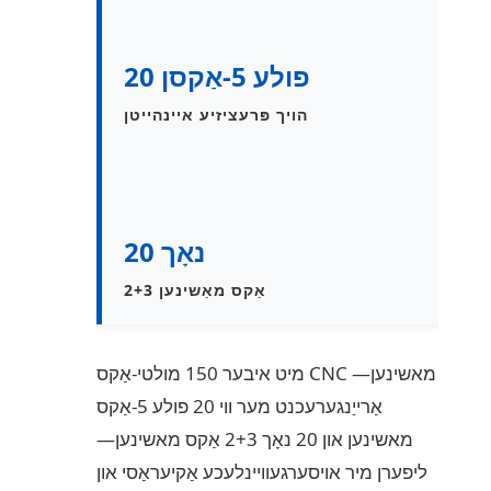
20 פולע 5-אַקסן
הויך פּרעציזיע איינהייטן
20 נאָך
2+3 אַקס מאַשינען
מיט איבער 150 מולטי-אַקס CNC מאשינען—
אַרייַנגערעכנט מער ווי 20 פולע 5-אַקס
מאשינען און 20 נאָך 2+3 אַקס מאשינען—
ליפערן מיר אויסערגעוויינלעכע אַקיעראַסי און