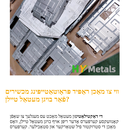
ווי צו מאַכן ראַפּיד פּראָוטאַטייפּינג מכשירים
פֿאַר בויגן מעטאַל טיילן?
די דאַקטילאַטי
פון מעטאַל מאַכט עס מעגלעך צו שאַפֿן
קאָנוועקסע קערפּערס אָדער ריפּן אויף בויגן מעטאַל טיילן, וואָס
מאַכן די סטרוקטור פיל שטאַרקער און סטאַבילער. קערפּערס