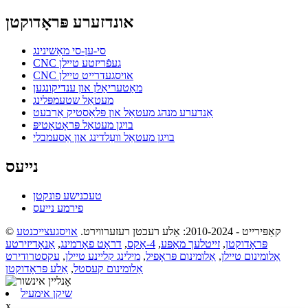
אונדזערע פּראָדוקטן
סי-ען-סי מאַשינינג
CNC געפֿריזטע טיילן
CNC אויסגעדרייט טיילן
מאַטעריאַלן און ענדיקונגען
מעטאַל שטעמפּלינג
אַנדערע מנהג מעטאַל און פּלאַסטיק אַרבעט
בויגן מעטאַל פּראָטאָטיפּ
בויגן מעטאַל וועַלדינג און אַסעמבלי
נייעס
טעכנישע פונקטן
פירמע נייעס
© קאַפּירייט - 2010-2024: אַלע רעכטן רעזערווירט.
אויסגעצייכנטע
פּראָדוקטן
,
זייטלעך מאַפּע
,
4-אַקס
,
דראָט פאָרמינג
,
אַנאָדיזירטע
אַלומינום טיילן
,
אַלומינום פּראָפיל
,
מילינג קליינע טיילן
,
עקסטרודירט
אַלומינום קעסטל
,
אַלע פּראָדוקטן
שיקן אימעיל
x