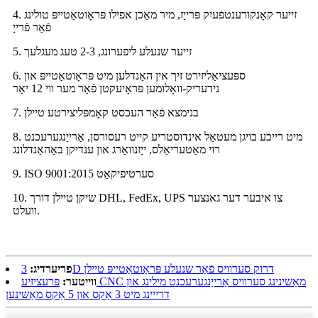
4. זייער קאָנקורענטפֿעיִק פּרייַז, מיר מאַכן אפילו פּראָוטאַטייפּ טולינג
פֿאַר פֿרייַ
5. זייער שנעלע ליפערונג, 2-3 טעג מעגלעך
6. ספּעציאַליזירט זיך אין האַנדלען מיט פּראָוטאַטייפּ און
נידעריק-וואָלומען פּראָיעקטן פֿאַר מער ווי 12 יאָר
7. בנימצא פֿאַר העכסט קאָמפּליצירטע טיילן
8. מיט רייכע בויגן מעטאַל אינדוסטריע קייט רעסורסן, אַרייַנגערעכנט
רוי מאַטעריאַלס, ייַזנוואַרג און ענדיקן באַהאַנדלונג
9. ISO 9001:2015 סערטיפיקאַט
10. שיקן טיילן דורך DHL, FedEx, UPS צו איבער דער גאנצער
וועלט.
3D דרוק סערוויס פֿאַר שנעלע פּראָוטאַטייפּ טיילן
פריערדיג:
ווייטער:
פּרעציזיע CNC מאַשינינג סערוויס אַרייַנגערעכנט מילינג און
דרייינג מיט 3 אַקס און 5 אַקס מאַשינען