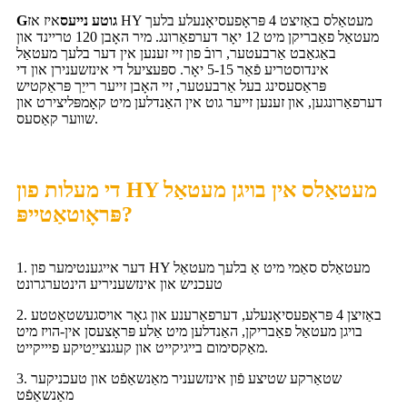
גוטע נייעס
איז אז HY מעטאַלס ​​באַזיצט 4 פּראָפעסיאָנעלע בלעך
G
מעטאַל פאַבריקן מיט 12 יאָר דערפאַרונג. מיר האָבן 120 טריינד און
באַגאַבט אַרבעטער, רובֿ פון זיי זענען אין דער בלעך מעטאַל
אינדוסטריע פֿאַר 5-15 יאָר. ספּעציעל די אינזשענירן און די
פּראַסעסינג בעל אַרבעטער, זיי האָבן זייער רייַך פּראַקטיש
דערפאַרונגען, און זענען זייער גוט אין האַנדלען מיט קאָמפּליצירט און
שווער קאַסעס.
די מעלות פון HY מעטאַלס ​​אין בויגן מעטאַל
פּראָוטאַטייפּ?
1. דער אייגענטימער פון HY מעטאַלס ​​סאַמי מיט אַ בלעך מעטאַל
טעכניש און אינזשעניריע הינטערגרונט
2. באַזיצן 4 פּראָפעסיאָנעלע, דערפאַרענע און גאָר אויסגעשטאַטטע
בויגן מעטאַל פאַבריקן, האַנדלען מיט אַלע פּראָצעסן אין-הויז מיט
מאַקסימום בייגיקייט און קעגנצייַטיקע פיייקייט.
3. שטאַרקע שטיצע פֿון אינזשעניר מאַנשאַפֿט און טעכניקער
מאַנשאַפֿט