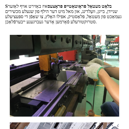
בלאַט מעטאַל פּראָוטאַטייפּ פּראָצעס
איז באַזירט אויף לאַזער
S
שניידן, בייגן, וועַלדינג, און מאל מיט דער הילף פון שנעלע מכשירים
געמאַכט פון מעטאַל, פּלאַסטיק, אפילו האָלץ, צו שאַפֿן די ספּעציעלע
סטרוקטורעלע פֿאָרמען אָדער געבויגענע ייבערפֿלאַכן.