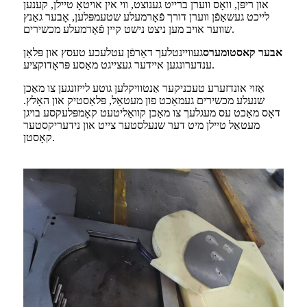
און ריפּן, וואָס ווערן ברייט גענוצט, ווי אין אויטאָ טיילן, קענען
לייכט געשאַפֿן ווערן דורך פֿאָרמעלע שטעמפּלען, אָבער גאַנץ
שווער אויב מען ניצט נישט קיין פֿאָרמעלע מכשירים.
אבער קאסטומערס
געוויינטלעך דאַרפֿן עטלעכע טעסץ און פּלאַן
ענדערונגען איידער געצייגט מאַסע פּראָדוקציע.
אַזוי אונדזערע טעכניקער אַנטוויקלען גוטע לייזונגען צו מאַכן
שנעלע מכשירים געמאַכט פון מעטאַל, פּלאַסטיק און האָלץ.
דאָס מאַכט עס מעגלעך צו מאַכן קוואַליטעט קאָמפּלעקסע בויגן
מעטאַל טיילן מיט דער שנעלסטער צייט און נידעריקסטער
קאָסטן.