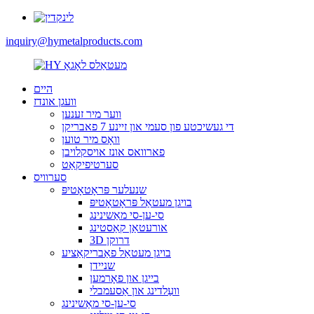
inquiry@hymetalproducts.com
היים
וועגן אונדז
ווער מיר זענען
די געשיכטע פון ​​סעמי און זיינע 7 פאבריקן
וואָס מיר טוען
פארוואס אונז אויסקלויבן
סערטיפיקאַט
סערוויס
שנעלער פּראָטאָטיפּ
בויגן מעטאַל פּראָטאָטיפּ
סי-ען-סי מאַשינינג
אורעטאַן קאַסטינג
3D דרוקן
בויגן מעטאַל פאַבריקאַציע
שניידן
בייגן און פאָרמען
וועַלדינג און אַסעמבלי
סי-ען-סי מאַשינינג