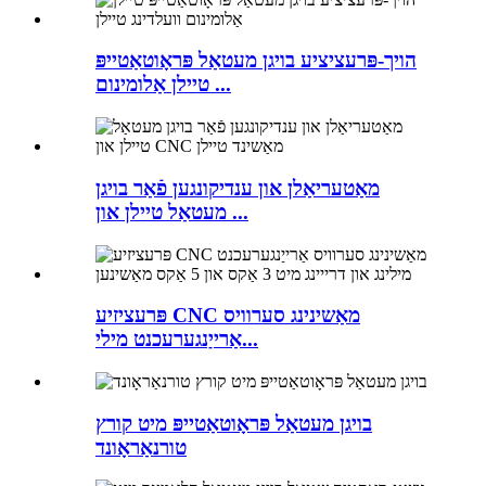
הויך-פּרעציציע בויגן מעטאַל פּראָוטאַטייפּ
טיילן אַלומינום ...
מאַטעריאַלן און ענדיקונגען פֿאַר בויגן
מעטאַל טיילן און ...
פּרעציזיע CNC מאַשינינג סערוויס
אַרייַנגערעכנט מילי...
בויגן מעטאַל פּראָוטאַטייפּ מיט קורץ
טורנאַראָונד