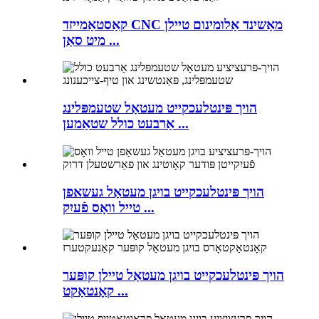
קאַסטאַמייזד CNC מאַשינד אַלומינום טיילן
מיט סאַן ...
הויך פּינטלעכקייט מעטאַל שטעמפּלינג
אַרבעט כולל שטאַמען ...
הויך פּינטלעכקייט בויגן מעטאַל געשאפן
טייל וואָס פֿעיִק ...
הויך פּינטלעכקייט בויגן מעטאַל טיילן קופּער
קאָנטאַקט ...