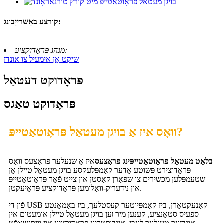
קורצע באַשרייַבונג:
מנהג פּראָדוקציע:
שיקט אַן אימעיל צו אונדז
פּראָדוקט דעטאַל
פּראָדוקט טאַגס
וואָס איז אַ בויגן מעטאַל פּראָוטאַטייפּ?
בלאַט מעטאַל פּראָוטאַטייפּינג פּראָצעס
איז אַ שנעלער פּראָצעס וואָס
פּראָדוצירט פּשוטע אָדער קאָמפּלעקסע בויגן מעטאַל טיילן אָן
שטעמפּלען מכשירים צו שפּאָרן קאָסטן און צייט פֿאַר פּראָוטאַטייפּ
און נידעריק-וואָלומען פּראָדוקציע פּראָיעקטן.
פֿון די USB קאַנעקטאָרן, ביז קאָמפּיוטער קעסטלעך, ביז באַמאַנטע
ספעיס סטאַנציע, קענען מיר זען בויגן מעטאַל טיילן אומעטום אין
אונדזער טעגלעך לעבן, אינדוסטריע פּראָדוקציע און וויסנשאַפֿט