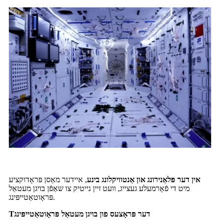
אין דער פּלאַנירונג און אַנטוויקלונג בינע
, איידער מאַסן פּראָדוקציע
מיט די פֿאָרמעלע געצייג, וועט זיין נייטיק צו שאַפֿן בויגן מעטאַל
פּראָוטאַטייפּינג.
דער פּראָצעס פון בויגן מעטאַל פּראָוטאַטייפּינג
T