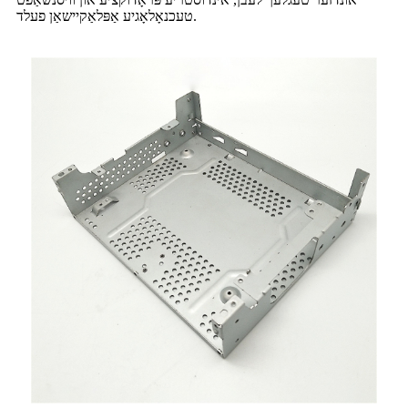
טעכנאָלאָגיע אַפּלאַקיישאַן פעלד.