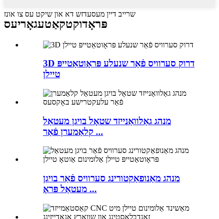
שרייב דיין מעסעדזש דא און שיקט עס צו אונז
פּראָדוקט
קאַטעגאָריעס
3D דרוק סערוויס פֿאַר שנעלע פּראָוטאַטייפּ
טיילן
מנהג גאַלוואַנייזד שטאָל בויגן מעטאַל
קלאַמערן פֿאַר ...
מנהג מאַנופאַקטורינג סערוויס פֿאַר בויגן
מעטאַל פּראָ ...