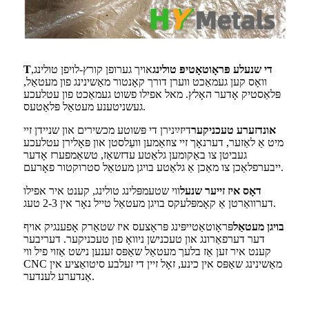
די שנעלע פּראָוטאָטיפּ טולינג
אויך גערופן קורץ-לויפן טולינג,
T
וואָס קען געמאַכט ווערן דורך קאָנטור מאַשינינג פון מעטאַל,
פּלאַסטיק אָדער האָלץ. מאל אפילו פשוט געמאַכט פון עטלעכע
געשניטענע מעטאַל פּלאַטעס.
אונדזערע טעכניקער
דיזײַנירן די פּשוטע מכשירים און שניידן זיי
מיט אַ לאַזער, דערנאָך זיי צוזאַמען וועַלסטן און פּאָלירן עטלעכע
געביטן צו באַקומען גלאַטע עדזשאַז, טשאַמפערז אָדער
ייבערפלאַכן צו מאַכן אַ גלאַטע בויגן מעטאַל סטרוקטור פאָרעם.
דאָס איז זייער שנעל
ווי שטעמפּלינג טולינג, קענט איר אפילו
דערוואַרטן אַ קאָמפּלעקס בויגן מעטאַל טייל נאָר אין 2-3 טעג.
בויגן מעטאַל
פּראָוטאַטייפּינג פּראָצעס איז שטאַרק אָפענגיק אויף
דער דערפאַרונג און טעכנישן ניוואָ פון טעכניקער. דעריבער
קענט איר זען אַז בלעך מעטאַל שאַפּס זענען נישט אַזוי פיל ווי
CNC מאַשינינג שאַפּס אין כינע, זאָל זיין די זעלבע סיטואַציע אין
אַנדערע לענדער.