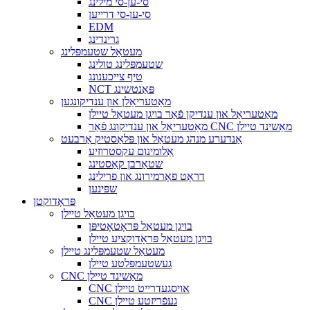
סי-ען-סי מילינג
סי-ען-סי דרייען
EDM
גרינדינג
מעטאַל שטעמפּלינג
שטעמפּלינג טולינג
טיף צייכענונג
NCT פּאַנטשינג
מאַטעריאַלן און ענדיקונגען
מאַטעריאַל און ענדיקן פֿאַר בויגן מעטאַל טיילן
מאַטעריאַל און ענדיקונג פֿאַר CNC מאַשינד טיילן
אַנדערע מנהג מעטאַל און פּלאַסטיק אַרבעט
אַלומינום עקסטרוזיע
שטאַרבן קאַסטינג
דראָט פאָרמירונג און פרילינג
שפּינען
פּראָדוקטן
בויגן מעטאַל טיילן
בויגן מעטאַל פּראָטאָטיפּן
בויגן מעטאַל פּראָדוקציע טיילן
מעטאַל שטעמפּלינג טיילן
געשטעמפּלטע טיילן
CNC מאַשינד טיילן
CNC אויסגעדרייט טיילן
CNC געפֿריזטע טיילן