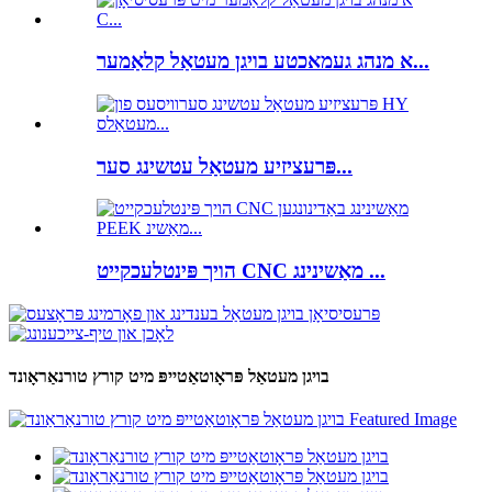
א מנהג געמאכטע בויגן מעטאַל קלאַמער...
פּרעציזיע מעטאַל עטשינג סער...
הויך פּינטלעכקייט CNC מאַשינינג ...
בויגן מעטאַל פּראָוטאַטייפּ מיט קורץ טורנאַראָונד