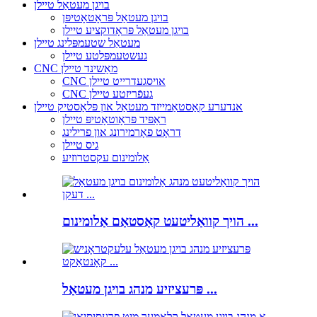
בויגן מעטאַל טיילן
בויגן מעטאַל פּראָטאָטיפּן
בויגן מעטאַל פּראָדוקציע טיילן
מעטאַל שטעמפּלינג טיילן
געשטעמפּלטע טיילן
CNC מאַשינד טיילן
CNC אויסגעדרייט טיילן
CNC געפֿריזטע טיילן
אנדערע קאַסטאַמייזד מעטאַל און פּלאַסטיק טיילן
ראַפּיד פּראָוטאָטיפּ טיילן
דראָט פאָרמירונג און פרילינג
גיס טיילן
אַלומינום עקסטרוזיע
הויך קוואַליטעט קאַסטאַם אַלומינום ...
פּרעציזיע מנהג בויגן מעטאַל ...