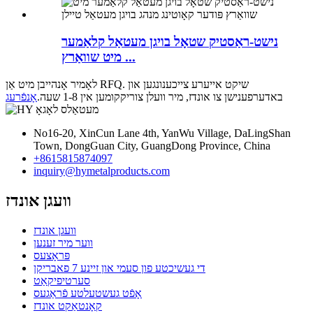
נישט-ראַסטיק שטאָל בויגן מעטאַל קלאַמער
מיט שוואַרץ ...
לאָמיר אָנהייבן מיט אַן RFQ. שיקט אייערע צייכענונגען און
באדערפענישן צו אונדז, מיר וועלן צוריקקומען אין 1-8 שעה.
אָנפֿרעג
No16-20, XinCun Lane 4th, YanWu Village, DaLingShan
Town, DongGuan City, GuangDong Province, China
+8615815874097
inquiry@hymetalproducts.com
וועגן אונדז
וועגן אונדז
ווער מיר זענען
פּראָצעס
די געשיכטע פון ​​סעמי און זיינע 7 פאבריקן
סערטיפיקאַט
אָפֿט געשטעלטע פֿראַגעס
קאָנטאַקט אונדז