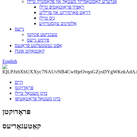
אנדערע קאַסטאַמייזד מעטאַל און פּלאַסטיק טיילן
ראַפּיד פּראָוטאָטיפּ טיילן
דראָט פאָרמירונג און פרילינג
גיס טיילן
אַלומינום עקסטרוזיע
נייעס
טעכנישע פונקטן
פירמע נייעס
אָפֿט געשטעלטע פֿראַגעס
קאָנטאַקט אונדז
English
היים
פּראָדוקטן
בויגן מעטאַל טיילן
בויגן מעטאַל פּראָטאָטיפּן
פּראָדוקטן
קאַטעגאָריעס