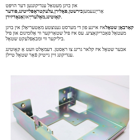
און בויגן מעטאַל ענדיקונגען דער הויפּט
אַרייַננעמען
בירשטן
,
פּאָלירן
,
עלעקטראָפּלייטינג
,
פּודער
.
קאָוטינג
,
מאָלערײַ
און
אַנאָדיזירן
קאַרבאָן שטאָל
איז איינע פון ​​די מערסט גענוצטע מאַטעריאַלן אין בויגן
מעטאַל פאַבריקאַציע. עס איז פיל שטאַרקער ווי אַלומינום און פיל
ביליקער ווי ומבאַפלעקט שטאָל.
אבער שטאָל איז קלאר גרינג צו ראַסטן. דעמאָלט וועט אַ קאָוטינג
ענדיקונג זיין נייטיק פֿאַר שטאָל טיילן.