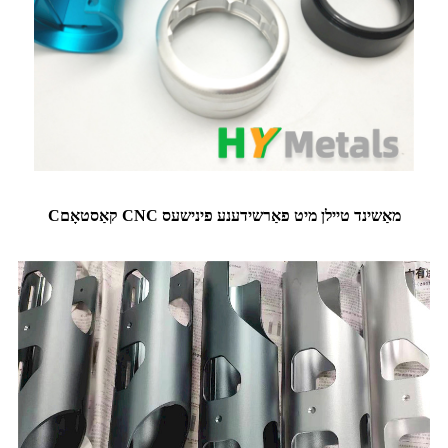
קאַסטאָם CNC מאַשינד טיילן מיט פאַרשידענע פינישעס
C