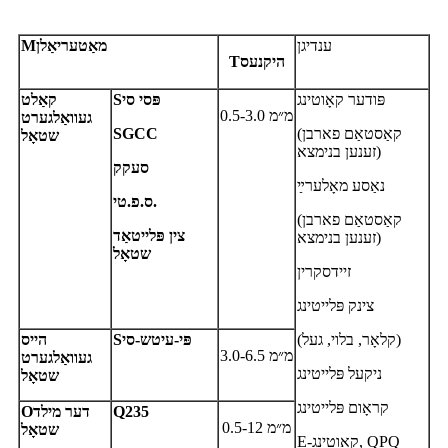
ענדיגן
מאַטעריאַלן
M
היקנעס
T
פּודער קאָוטינג
פּסי סי
S
קאַלט
0.5-3.0 מ״מ
געוואַלגערט
(קאַסטאַם פארבן
SGCC
שטאָל
זענען בנימצא)
סעקק
נאַסע מאָלערײַ
ס.פ.טי.
(קאַסטאַם פארבן
צין פּלייטאַד
זענען בנימצא)
שטאָל
זיידסקרין
צינק פּלייטינג
(קלאָר, בלוי, געל)
פּי-עיטש-סי
S
הייס
3.0-6.5 מ״מ
געוואַלגערט
ניקעל פּלייטינג
שטאָל
קראָום פּלייטינג
235
Q
דער מילד
O
0.5-12 מ״מ
שטאָל
E-קאָוטינג, QPQ