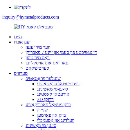
inquiry@hymetalproducts.com
היים
וועגן אונדז
ווער מיר זענען
די געשיכטע פון ​​סעמי און זיינע 7 פאבריקן
וואָס מיר טוען
פארוואס אונז אויסקלויבן
סערטיפיקאַט
סערוויס
שנעלער פּראָטאָטיפּ
בויגן מעטאַל פּראָטאָטיפּ
סי-ען-סי מאַשינינג
אורעטאַן קאַסטינג
3D דרוקן
בויגן מעטאַל פאַבריקאַציע
שניידן
בייגן און פאָרמען
וועַלדינג און אַסעמבלי
סי-ען-סי מאַשינינג