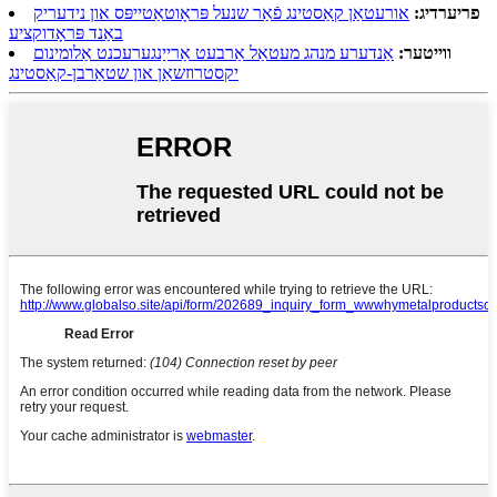
פריערדיג:
אורעטאַן קאַסטינג פֿאַר שנעל פּראָוטאַטייפּס און נידעריק
באַנד פּראָדוקציע
ווייטער:
אַנדערע מנהג מעטאַל אַרבעט אַרייַנגערעכנט אַלומינום
יקסטרוזשאַן און שטאַרבן-קאַסטינג