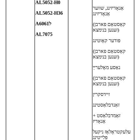
A
L5052-H0
אַנאָדיזינג, שווער
A
L5052-H36
אַנאָדיזינג
ל6061
A
(קאַסטאַם פארבן
זענען בנימצא)
AL7075
פּודער קאָוטינג
(קאַסטאַם פארבן
זענען בנימצא)
נאַסע מאָלערײַ
(קאַסטאַם פארבן
זענען בנימצא)
זיידסקרין
זאַנדבלאַסטינג
זאַמדבלאַסט +
אַנאָדיז
עלעקטראָלאָז ניקעל
פּלייטינג