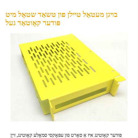
בויגן מעטאַל טיילן פון טשאַד שטאָל מיט
פּודער קאָוטאַד געל
פּודער קאָוטינג איז אַ סאָרט פון עפּאָקסי סמאָלע קאָוטינג, זייַן