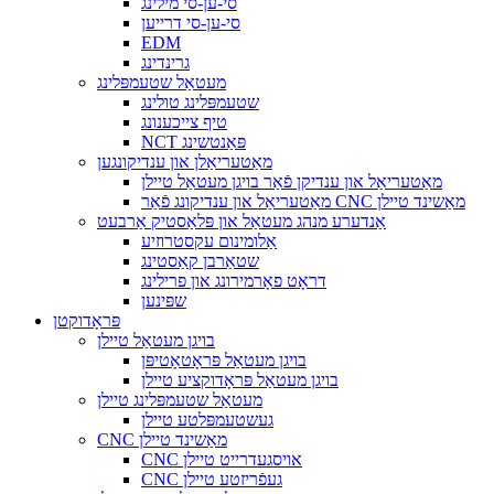
סי-ען-סי מילינג
סי-ען-סי דרייען
EDM
גרינדינג
מעטאַל שטעמפּלינג
שטעמפּלינג טולינג
טיף צייכענונג
NCT פּאַנטשינג
מאַטעריאַלן און ענדיקונגען
מאַטעריאַל און ענדיקן פֿאַר בויגן מעטאַל טיילן
מאַטעריאַל און ענדיקונג פֿאַר CNC מאַשינד טיילן
אַנדערע מנהג מעטאַל און פּלאַסטיק אַרבעט
אַלומינום עקסטרוזיע
שטאַרבן קאַסטינג
דראָט פאָרמירונג און פרילינג
שפּינען
פּראָדוקטן
בויגן מעטאַל טיילן
בויגן מעטאַל פּראָטאָטיפּן
בויגן מעטאַל פּראָדוקציע טיילן
מעטאַל שטעמפּלינג טיילן
געשטעמפּלטע טיילן
CNC מאַשינד טיילן
CNC אויסגעדרייט טיילן
CNC געפֿריזטע טיילן