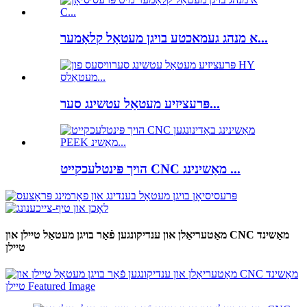
א מנהג געמאכטע בויגן מעטאַל קלאַמער...
פּרעציזיע מעטאַל עטשינג סער...
הויך פּינטלעכקייט CNC מאַשינינג ...
מאַטעריאַלן און ענדיקונגען פֿאַר בויגן מעטאַל טיילן און CNC מאַשינד
טיילן