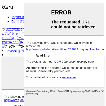
נייעס
טעכנישע פונקטן
פירמע נייעס
© קאַפּירייט - 2010-2024: אַלע רעכטן רעזערווירט.
אויסגעצייכנטע
פּראָדוקטן
,
זייטלעך מאַפּע
,
דראָט פאָרמינג
,
עקסטרודירט אַלומינום
קעסטל
,
מילינג קליינע טיילן
,
אַנאָדיזירטע אַלומינום טיילן
,
אַלומינום
פּראָפיל
,
4-אַקס
,
אַלע פּראָדוקטן
שיקן אימעיל
x