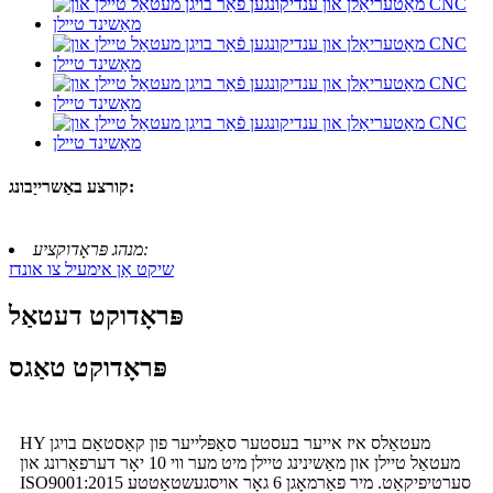
קורצע באַשרייַבונג:
מנהג פּראָדוקציע:
שיקט אַן אימעיל צו אונדז
פּראָדוקט דעטאַל
פּראָדוקט טאַגס
HY מעטאַלס ​​איז אייער בעסטער סאַפּלייער פון קאַסטאַם בויגן
מעטאַל טיילן און מאַשינינג טיילן מיט מער ווי 10 יאָר דערפאַרונג און
ISO9001:2015 סערטיפיקאַט. מיר פאַרמאָגן 6 גאָר אויסגעשטאַטטע