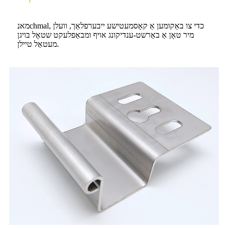
מאנchmal, כדי צו באַקומען אַ קאָסמעטישע ייבערפלאַך, וועלן
מיר טאָן אַ באַרשט-ענדיקונג אויף ומבאַפלעקט שטאָל בויגן
מעטאַל טיילן.