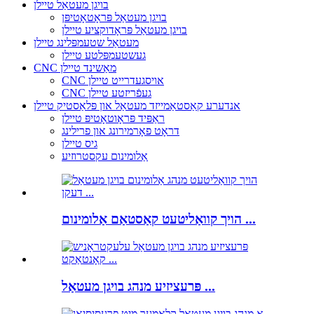
בויגן מעטאַל טיילן
בויגן מעטאַל פּראָטאָטיפּן
בויגן מעטאַל פּראָדוקציע טיילן
מעטאַל שטעמפּלינג טיילן
געשטעמפּלטע טיילן
CNC מאַשינד טיילן
CNC אויסגעדרייט טיילן
CNC געפֿריזטע טיילן
אנדערע קאַסטאַמייזד מעטאַל און פּלאַסטיק טיילן
ראַפּיד פּראָוטאָטיפּ טיילן
דראָט פאָרמירונג און פרילינג
גיס טיילן
אַלומינום עקסטרוזיע
הויך קוואַליטעט קאַסטאַם אַלומינום ...
פּרעציזיע מנהג בויגן מעטאַל ...