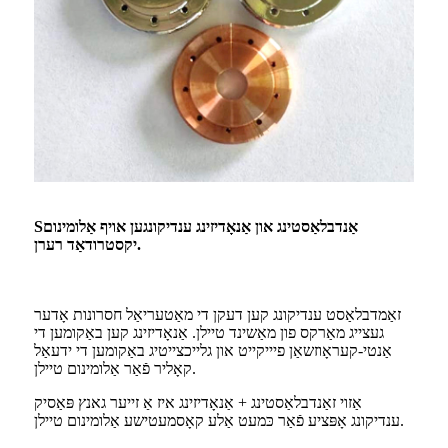
אַנדבלאַסטינג און אַנאָדיזינג ענדיקונגען אויף אַלומינום
S
יקסטרודאַד רערן.
זאַמדבלאַסט ענדיקונג קען דעקן די מאַטעריאַל חסרונות אָדער
געצייג מאַרקס פון מאַשינד טיילן. אַנאָדיזינג קען באַקומען די
אַנטי-קעראָוזשאַן פיייקייט און גלייכצייטיג באַקומען די ידעאַל
קאָליר פֿאַר אַלומינום טיילן.
אַזוי זאַנדבלאַסטינג + אַנאָדיזינג איז אַ זייער גאנץ פּאַסיק
ענדיקונג אָפּציע פֿאַר כּמעט אַלע קאָסמעטישע אַלומינום טיילן.