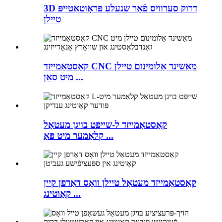
3D דרוק סערוויס פֿאַר שנעלע פּראָוטאַטייפּ
טיילן
קאַסטאַמייזד CNC מאַשינד אַלומינום טיילן
מיט סאַן ...
קאַסטאַמייזד ל-שייפּט בויגן מעטאַל
קלאַמער מיט פּאָ ...
קאַסטאַמייזד מעטאַל טיילן וואָס דאַרפן קיין
קאָוטינג ...