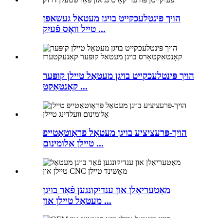
הויך פּינטלעכקייט בויגן מעטאַל געשאפן
טייל וואָס פֿעיִק ...
הויך פּינטלעכקייט בויגן מעטאַל טיילן קופּער
קאָנטאַקט ...
הויך-פּרעציציע בויגן מעטאַל פּראָוטאַטייפּ
טיילן אַלומינום ...
מאַטעריאַלן און ענדיקונגען פֿאַר בויגן
מעטאַל טיילן און ...