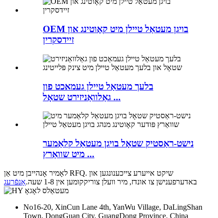
OEM בויגן מעטאַל טיילן מיט קאָוטינג און
זיידסקרין
בלעך מעטאַל טיילן געמאכט פון
גאַלוואַניזירט שטאָל ...
נישט-ראַסטיק שטאָל בויגן מעטאַל קלאַמער
מיט שוואַרץ ...
לאָמיר אָנהייבן מיט אַן RFQ. שיקט אייערע צייכענונגען און
באדערפענישן צו אונדז, מיר וועלן צוריקקומען אין 1-8 שעה.
אָנפֿרעג
No16-20, XinCun Lane 4th, YanWu Village, DaLingShan
Town, DongGuan City, GuangDong Province, China