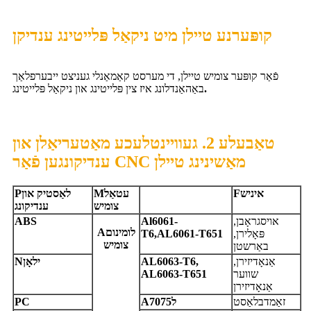
קופּערנע טיילן מיט ניקאַל פּלייטינג ענדיקן
פֿאַר קופּער צומיש טיילן, די מערסט קאַמאַנלי געניצט ייבערפלאַך
.
באַהאַנדלונג איז צין פּלייטינג און ניקאַל פּלייטינג
טאַבעלע 2. געוויינטלעכע מאַטעריאַלן און
ענדיקונגען פֿאַר CNC מאַשינינג טיילן
איניש
F
עטאַל
M
לאַסטיק און
P
צומיש
ענדיקונג
אויסגראָבן,
l6061-
A
BS
A
לומינום
A
פּאָלירן,
T6,AL6061-T651
צומיש
באַרשטן
אַנאָדיזירן,
L6063-T6,
A
ילאָן
N
שווער
AL6063-T651
אַנאָדיזירן
זאַמדבלאַסט
ל7075
A
C
P