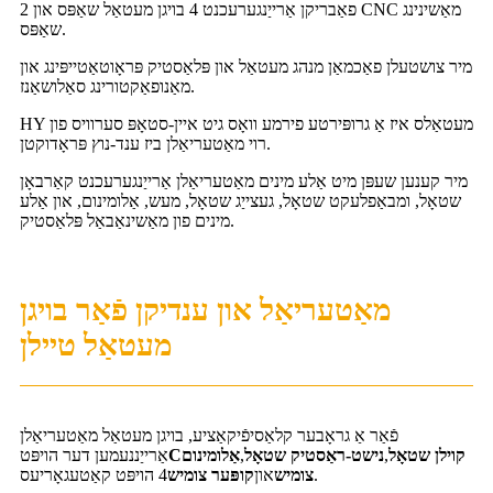
פאַבריקן אַרייַנגערעכנט 4 בויגן מעטאַל שאַפּס און 2 CNC מאַשינינג
שאַפּס.
מיר צושטעלן פאַכמאַן מנהג מעטאַל און פּלאַסטיק פּראָוטאַטייפּינג און
מאַנופאַקטורינג סאַלושאַנז.
HY מעטאַלס ​​איז אַ גרופּירטע פירמע וואָס גיט איין-סטאָפּ סערוויס פון
רוי מאַטעריאַלן ביז ענד-נוץ פּראָדוקטן.
מיר קענען שעפּן מיט אַלע מינים מאַטעריאַלן אַרייַנגערעכנט קאַרבאָן
שטאָל, ומבאַפלעקט שטאָל, געצייַג שטאָל, מעש, אַלומינום, און אַלע
מינים פון מאַשינאַבאַל פּלאַסטיק.
מאַטעריאַל און ענדיקן פֿאַר בויגן
מעטאַל טיילן
פֿאַר אַ גראָבער קלאַסיפֿיקאַציע, בויגן מעטאַל מאַטעריאַלן
קוילן שטאָל
,
נישט-ראַסטיק שטאָל
,
אַלומינום
C
אַרייַננעמען דער הויפּט
4 הויפּט קאַטעגאָריעס.
צומיש
און
קופּער צומיש