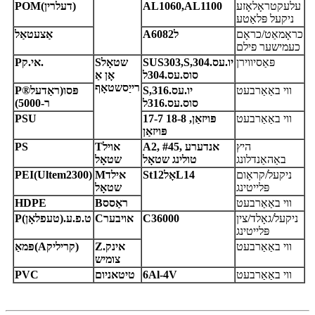
עלעקטראָלאָזע
L1060,AL1100
A
(דעלרין)
OM
P
ניקעל פּלאַטע
כראָמאַט/כראָם
ל6082
A
אַצעטאַל
כעמישער פילם
פּאַסיווירן
יו.עס.304,
S
SUS303,
שטאָל
S
אי.ק.
P
סוס.עס.304ל
אָן אַ
רייַסשטאָף
ווי באַאַרבעט
יו.עס.316,
S
פּסו
(ראַדעל®
P
סוס.עס.316ל
ר-5000)
ווי באַאַרבעט
7-7 פּויזאַן, 18-8
1
SU
P
פּויזאַן
היץ
2, #45, אנדערע
A
אויל
T
S
P
באַהאַנדלונג
טולינג שטאָל
שטאָל
ניקעל/קראָום
2L14
אָל
1
t
S
אילד
M
(Ultem2300)
EI
P
פּלייטינג
שטאָל
ווי באַאַרבעט
ראַסס
B
HDPE
ניקעל/גאָלד/צין
36000
C
אויבער
C
ט.פ.ע.
(טעפלאָן)
P
פּלייטינג
ווי באַאַרבעט
אינק.
Z
קריליק)
A
(
פּמאַ
צומיש
ווי באַאַרבעט
6Al-4V
טיטאניום
VC
P