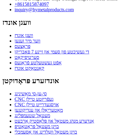
+8615815874097
inquiry@hymetalproducts.com
וועגן אונדז
וועגן אונדז
ווער מיר זענען
פּראָצעס
די געשיכטע פון ​​סעמי און זיינע 7 פאבריקן
סערטיפיקאַט
אָפֿט געשטעלטע פֿראַגעס
קאָנטאַקט אונדז
אונדזערע פּראָדוקטן
סי-ען-סי מאַשינינג
CNC געפֿריזטע טיילן
CNC אויסגעדרייט טיילן
מאַטעריאַלן און ענדיקונגען
מעטאַל שטעמפּלינג
אַנדערע מנהג מעטאַל און פּלאַסטיק אַרבעט
בויגן מעטאַל פּראָטאָטיפּ
בויגן מעטאַל וועַלדינג און אַסעמבלי