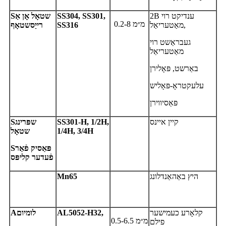
2B ענדיקט רוי
S304, SS301,
S
שטאָל אָן אַ
S
0.2-8 מ״מ
מאַטעריאַל,
SS316
רייַסשטאָף
געבראַשט רוי
מאַטעריאַל
באַרשט, פּאָלירן
עלעקטראָ-פּאָליש
פּאַסיווירן
קיין איינס
S301-H, 1/2H,
S
שפּרינג
S
1/4H, 3/4H
שטאָל
פּאַסיק פֿאַר
S
פֿעדער קליפּס
היץ באַהאַנדלונג
Mn65
קלאָרע כעמישער
L5052-H32,
A
לומיום
A
0.5-6.5 מ״מ
פילם