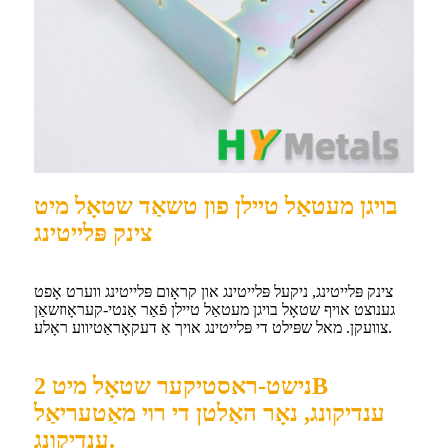
בויגן מעטאַל טיילן פון טשאַד שטאָל מיט
צינק פּלייטינג
צינק פּלייטינג, ניקעל פּלייטינג און קראָום פּלייטינג ווערט אָפט
גענוצט אויף שטאָל בויגן מעטאַל טיילן פֿאַר אַנטי-קעראָוזשאַן
צוועקן. מאל שפּילט די פּלייטינג אויך אַ דעקאָראַטיווע ראָלע.
נישט-ראסטיקער שטאָל מיט 2B
ענדיקונג, נאָר האַלטן די רוי מאַטעריאַל
ענדיקונג.