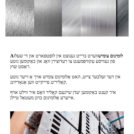
לומינום צומיש
ווערט ברייט גענוצט אין לופטפארט און די שעלז
A
פון געוויסע עקוויפּמענט צו רעדוצירן וואָג און באַקומען גוטע
ראַסט שוץ.
אין דער זעלבער צייט, האט אַלומינום צומיש אויך אַ זייער גוטע
קאָלירינג פיייקייט ווען אַנאָדיזינג.
איר קענט באַקומען יעדן שיינעם קאָליר וואָס איר ווילט אויף
אייערע אַלומינום בויגן מעטאַל טיילן.