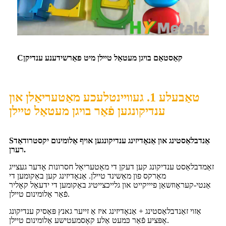
קאַסטאַם בויגן מעטאַל טיילן מיט פאַרשידענע ענדיקן
C
טאַבעלע 1. געוויינטלעכע מאַטעריאַלן און
ענדיקונגען פֿאַר בויגן מעטאַל טיילן
אַנדבלאַסטינג און אַנאָדיזינג ענדיקונגען אויף אַלומינום יקסטרודאַד
S
רערן.
זאַמדבלאַסט ענדיקונג קען דעקן די מאַטעריאַל חסרונות אָדער געצייג
מאַרקס פון מאַשינד טיילן. אַנאָדיזינג קען באַקומען די
אַנטי-קעראָוזשאַן פיייקייט און גלייכצייטיג באַקומען די ידעאַל קאָליר
פֿאַר אַלומינום טיילן.
אַזוי זאַנדבלאַסטינג + אַנאָדיזינג איז אַ זייער גאנץ פּאַסיק ענדיקונג
אָפּציע פֿאַר כּמעט אַלע קאָסמעטישע אַלומינום טיילן.