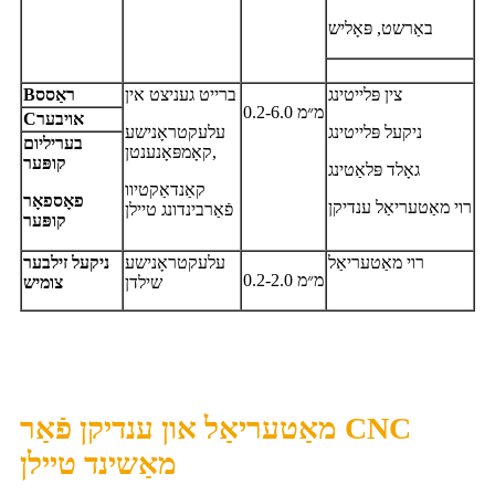
באַרשט, פּאָליש
צין פּלייטינג
ברייט געניצט אין
ראַסס
B
0.2-6.0 מ״מ
אויבער
C
ניקעל פּלייטינג
עלעקטראָנישע
בעריליום
קאָמפּאָנענטן,
קופּער
גאָלד פּלאַטינג
קאַנדאַקטיוו
פאָספאָר
רוי מאַטעריאַל ענדיקן
פֿאַרבינדונג טיילן
קופּער
רוי מאַטעריאַל
עלעקטראָנישע
ניקעל זילבער
0.2-2.0 מ״מ
שילדן
צומיש
מאַטעריאַל און ענדיקן פֿאַר CNC
מאַשינד טיילן