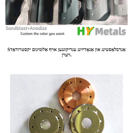
אַנדבלאַסטינג און אַנאָדיזינג ענדיקונגען אויף אַלומינום יקסטרודאַד
S
רערן.