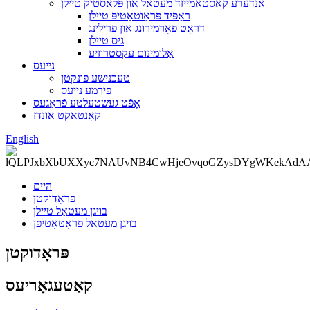
אנדערע קאַסטאַמייזד מעטאַל און פּלאַסטיק טיילן
ראַפּיד פּראָוטאָטיפּ טיילן
דראָט פאָרמירונג און פרילינג
גיס טיילן
אַלומינום עקסטרוזיע
נייעס
טעכנישע פונקטן
פירמע נייעס
אָפֿט געשטעלטע פֿראַגעס
קאָנטאַקט אונדז
English
היים
פּראָדוקטן
בויגן מעטאַל טיילן
בויגן מעטאַל פּראָטאָטיפּן
פּראָדוקטן
קאַטעגאָריעס