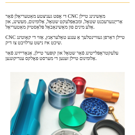
די אָפט געניצטע מאַטעריאַלן פֿאַר CNC מאַשינינג טיילן
אַרייַנגערעכנט שטאָל, ומבאַפלעקט שטאָל, אַלומינום, מעשינג, און
אַלע מינים פון מאַשינאַבאַל פּלאַסטיק מאַטעריאַל.
CNC טיילן דאַרפן געוויינטלעך אַ ענגע טאָלעראַנץ, אַזוי די קאָוטינג
שיכט איז נישט ערלויבט צו דיק.
עלעקטראָפּלייטינג פֿאַר שטאָל און קופּער טיילן, אַנאָדייזינג פֿאַר
אַלומינום טיילן זענען די מערסט פאָלקס ענדיקונגען.