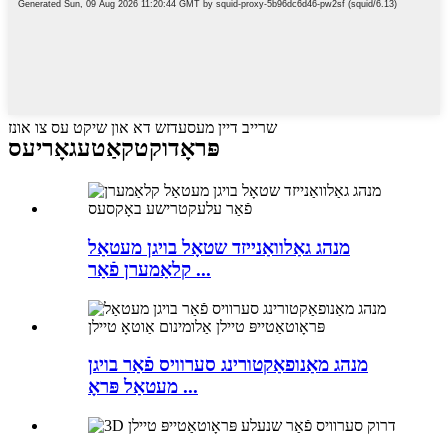
שרייב דיין מעסעדזש דא און שיקט עס צו אונז
פּראָדוקט
קאַטעגאָריעס
מנהג גאַלוואַנייזד שטאָל בויגן מעטאַל
קלאַמערן פֿאַר ...
מנהג מאַנופאַקטורינג סערוויס פֿאַר בויגן
מעטאַל פּראָ ...