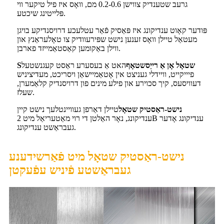
גרעב שטענדיק צווישן 0.2-0.6 מם, וואָס איז פיל טיקער ווי
פּלייטינג שיכטע.
פּודער קאָוט ענדיקונג איז פּאַסיק פֿאַר עטלעכע דרויסנדיקע בויגן
מעטאַל טיילן וואָס זענען נישט שפּירעוודיק צו טאָלעראַנץ און
ווילן באַקומען קאַסטאַמייזד פארבן.
שטאָל אָן אַ רייַסשטאָף
האט אַ בעסערע ראַסט קעגנשטעל
S
פיייקייט, וויידלי געניצט אין אָטאַמיישאַן ויסריכט, מעדיציניש
דעוויסעס, קיך סכוירע און פילע מינים פון דרויסנדיק קלאַמערן,
שעלז.
נישט-ראַסטיק שטאָל
טיילן דאַרפן געוויינטלעך נישט קיין
ענדיקונג, נאָר האַלטן די רוי מאַטעריאַל מיט 2B ענדיקונג אָדער
געבראַשט ענדיקונג.
נישט-ראַסטיק שטאָל מיט פֿאַרשידענע
געבראַשטע פֿיניש עפֿעקטן