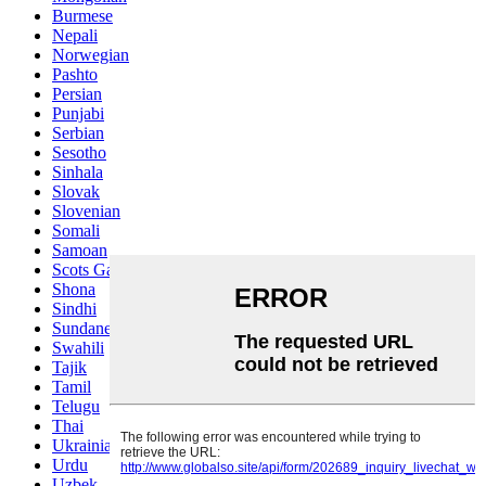
Burmese
Nepali
Norwegian
Pashto
Persian
Punjabi
Serbian
Sesotho
Sinhala
Slovak
Slovenian
Somali
Samoan
Scots Gaelic
Shona
Sindhi
Sundanese
Swahili
Tajik
Tamil
Telugu
Thai
Ukrainian
Urdu
Uzbek