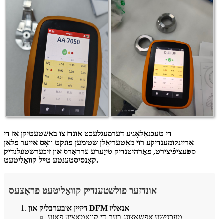
די טעכנאָלאָגיע דערמעגלעכט אונדז צו באַשטעטיקן אַז די
אַרײַנקומענדיקע רוי מאַטעריאַלן שטימען פּונקט וואָס אײַער פּלאַן
ספּעציפֿיצירט, פאַרהיטנדיק טייַערע ערראָרס און זיכערשטעלנדיק
קאָנסיסטענטע טייל קוואַליטעט.
אונדזער פולשטענדיק קוואַליטעט פּראָצעס
דיזיין איבערבליק און DFM אנאליז
טעכנישע אפשאצונג בעת די קוואָטאַציע פאַזע