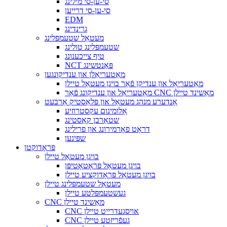
סי-ען-סי מילינג
סי-ען-סי דרייען
EDM
גרינדינג
מעטאַל שטעמפּלינג
שטעמפּלינג טולינג
טיף צייכענונג
NCT פּאַנטשינג
מאַטעריאַלן און ענדיקונגען
מאַטעריאַל און ענדיקן פֿאַר בויגן מעטאַל טיילן
מאַטעריאַל און ענדיקונג פֿאַר CNC מאַשינד טיילן
אַנדערע מנהג מעטאַל און פּלאַסטיק אַרבעט
אַלומינום עקסטרוזיע
שטאַרבן קאַסטינג
דראָט פאָרמירונג און פרילינג
שפּינען
פּראָדוקטן
בויגן מעטאַל טיילן
בויגן מעטאַל פּראָטאָטיפּן
בויגן מעטאַל פּראָדוקציע טיילן
מעטאַל שטעמפּלינג טיילן
געשטעמפּלטע טיילן
CNC מאַשינד טיילן
CNC אויסגעדרייט טיילן
CNC געפֿריזטע טיילן