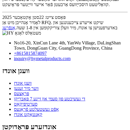
קוואַליטעט היסכייַוועס אַרבעטן פֿאַר אייער ווייַטער פּראָיעקט.
פּאָסט צייט: 22סטן אָקטאָבער 2025
לאָמיר אָנהייבן מיט אַן RFQ. שיקט אייערע צייכענונגען און
באדערפענישן צו אונדז, מיר וועלן צוריקקומען אין 1-8 שעה.
אָנפֿרעג
No16-20, XinCun Lane 4th, YanWu Village, DaLingShan
Town, DongGuan City, GuangDong Province, China
+8615815874097
inquiry@hymetalproducts.com
וועגן אונדז
וועגן אונדז
ווער מיר זענען
פּראָצעס
די געשיכטע פון ​​סעמי און זיינע 7 פאבריקן
סערטיפיקאַט
אָפֿט געשטעלטע פֿראַגעס
קאָנטאַקט אונדז
אונדזערע פּראָדוקטן