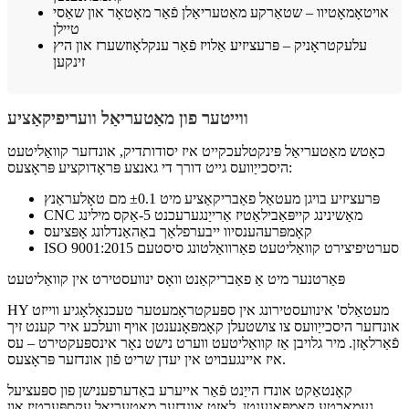
אויטאָמאָטיוו – שטאַרקע מאַטעריאַלן פֿאַר מאָטאָר און שאַסי
טיילן
עלעקטראָניק – פּרעציזיע אַלויז פֿאַר ענקלאָוזשערז און היץ
זינקען
ווייטער פון מאַטעריאַל וועריפיקאַציע
כאָטש מאַטעריאַל פּינקטלעכקייט איז יסודותדיק, אונדזער קוואַליטעט
היסכייַוועס גייט דורך די גאנצע פּראָדוקציע פּראָצעס:
פּרעציזיע בויגן מעטאַל פאַבריקאַציע מיט ±0.1 מם טאָלעראַנץ
CNC מאַשינינג קייפּאַבילאַטיז אַרייַנגערעכנט 5-אַקס מילינג
קאָמפּרעהענסיוו ייבערפלאַך באַהאַנדלונג אָפּציעס
ISO 9001:2015 סערטיפיצירט קוואַליטעט פאַרוואַלטונג סיסטעם
פּאַרטנער מיט אַ פאַבריקאַנט וואָס ינוועסטירט אין קוואַליטעט
HY מעטאַלס' אינוועסטירונג אין ספּעקטראָמעטער טעכנאָלאָגיע ווייזט
אונדזער היסכייַוועס צו צושטעלן קאָמפּאָנענטן אויף וועלכע איר קענט זיך
פֿאַרלאָזן. מיר גלויבן אַז קוואַליטעט ווערט נישט נאָר אינספּעקטירט – עס
איז איינגעבויט אין יעדן שריט פֿון אונדזער פּראָצעס.
קאָנטאַקט אונדז הייַנט פֿאַר אייערע באַדערפענישן פון ספּעציעל
געמאַכטע קאָמפּאָנענטן. לאָזט אונדזער מאַטעריאַל עקספּערטיז און