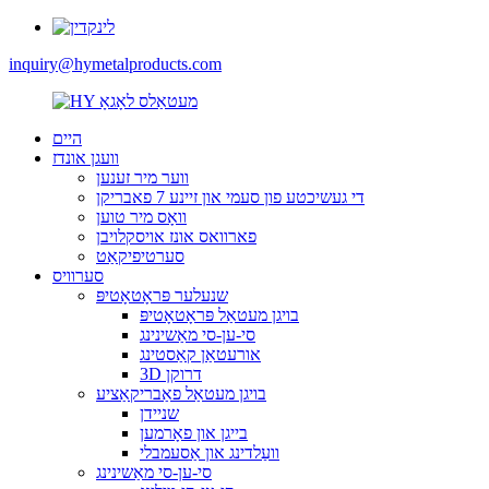
inquiry@hymetalproducts.com
היים
וועגן אונדז
ווער מיר זענען
די געשיכטע פון ​​סעמי און זיינע 7 פאבריקן
וואָס מיר טוען
פארוואס אונז אויסקלויבן
סערטיפיקאַט
סערוויס
שנעלער פּראָטאָטיפּ
בויגן מעטאַל פּראָטאָטיפּ
סי-ען-סי מאַשינינג
אורעטאַן קאַסטינג
3D דרוקן
בויגן מעטאַל פאַבריקאַציע
שניידן
בייגן און פאָרמען
וועַלדינג און אַסעמבלי
סי-ען-סי מאַשינינג