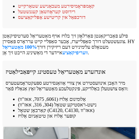
קאָמפּראָמיסירטע מעכאַנישע שטאַרקייט
רידוסט קעראָוזשאַן קעגנשטעל
דורכפאַל אין קריטישע אַפּליקאַציעס
פילע פאַבריקאַנטן פאַרלאָזן זיך בלויז אויף מאַטעריאַל סערטיפיקאַטן
צוגעשטעלט דורך סאַפּלייערז, אָבער סאַפּליי קייט ערראָרס פּאַסירן. HY
מעטאַלס ​​עלימינירט דעם ריזיקירן דורך
100% מאַטעריאַל
איידער די מאַשינינג הייבט זיך אָן.
וועריפיקאַציע
אונדזערע מאַטעריאַל טעסטינג קייפּאַבילאַטיז
מיר האָבן אינוועסטירט אין צוויי אַוואַנסירטע ספּעקטראָמעטערס
וואָס צושטעלן באַלדיקע, פּינקטלעכע מאַטעריאַל זאַץ אַנאַליז פֿאַר:
אַלומינום אַלויז (6061, 7075, אאז"וו)
נישט-ראסטיקע שטאָל (304, 316, אאז"וו)
קאַרבאָן שטאָל (C4120, C4130, אאז"וו)
קופּער אַלויז און טיטאַניום אַלויז