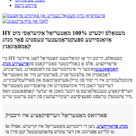
פירמע נייעס
HY מעטאַלס ​​זיכערט 100% מאַטעריאַל אַקיעראַסי מיט
אַוואַנסירטע ספּעקטראָמעטער טעסטינג פֿאַר מנהג
קאַמפּאָונאַנץ
ביי HY מעטאַלס, הייבט זיך אָן קוואַליטעט קאָנטראָל לאַנג איידער
פּראָדוקציע. אַלס אַ באַגלייבטער פאַבריקאַנט פון
פּרעציזיע מנהג
קאָמפּאָנענטן
איבער די אינדוסטריעס פון לופטפארט, מעדיציניש,
ראָבאָטיק און עלעקטראָניק, פֿאַרשטייען מיר אַז מאַטעריאַל
פּינקטלעכקייט איז די יסוד פֿון טיילן-פּערפאָרמאַנס און פֿאַרלעסלעכקייט.
דעריבער האָבן מיר אינוועסטירט אין אַוואַנסירטע מאַטעריאַל
וועריפֿיקאַציע טעכנאָלאָגיעס צו זיכער מאַכן אַז יעדער קאָמפּאָנענט וואָס
מיר צושטעלן טרעפֿט ספּעציפֿישע רעקווירעמענץ פֿון דעם ערשטן שריט.
פארוואס מאַטעריאַל וועריפיקאַציע איז וויכטיק
מנהג פּראָדוקציע
, ניצן די ריכטיקע מאַטעריאַל איז קריטיש. אפילו
In
אַ קליינע אָפּנייגונג אין דער צומיש צוזאַמענשטעל קען פירן צו: