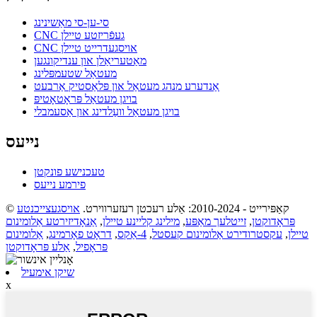
סי-ען-סי מאַשינינג
CNC געפֿריזטע טיילן
CNC אויסגעדרייט טיילן
מאַטעריאַלן און ענדיקונגען
מעטאַל שטעמפּלינג
אַנדערע מנהג מעטאַל און פּלאַסטיק אַרבעט
בויגן מעטאַל פּראָטאָטיפּ
בויגן מעטאַל וועַלדינג און אַסעמבלי
נייעס
טעכנישע פונקטן
פירמע נייעס
© קאַפּירייט - 2010-2024: אַלע רעכטן רעזערווירט.
אויסגעצייכנטע
פּראָדוקטן
,
זייטלעך מאַפּע
,
מילינג קליינע טיילן
,
אַנאָדיזירטע אַלומינום
טיילן
,
עקסטרודירט אַלומינום קעסטל
,
4-אַקס
,
דראָט פאָרמינג
,
אַלומינום
פּראָפיל
,
אַלע פּראָדוקטן
שיקן אימעיל
x