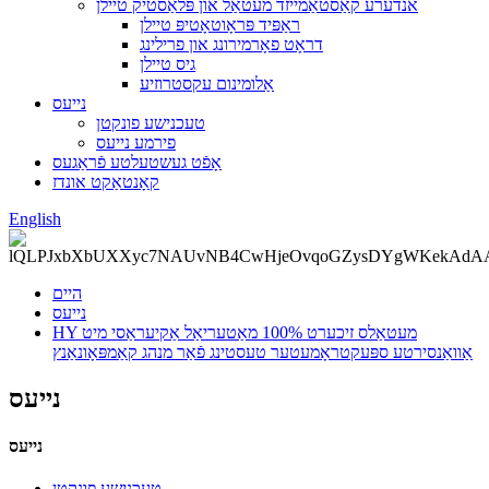
אנדערע קאַסטאַמייזד מעטאַל און פּלאַסטיק טיילן
ראַפּיד פּראָוטאָטיפּ טיילן
דראָט פאָרמירונג און פרילינג
גיס טיילן
אַלומינום עקסטרוזיע
נייעס
טעכנישע פונקטן
פירמע נייעס
אָפֿט געשטעלטע פֿראַגעס
קאָנטאַקט אונדז
English
היים
נייעס
HY מעטאַלס ​​זיכערט 100% מאַטעריאַל אַקיעראַסי מיט
אַוואַנסירטע ספּעקטראָמעטער טעסטינג פֿאַר מנהג קאַמפּאָונאַנץ
נייעס
נייעס
טעכנישע פונקטן