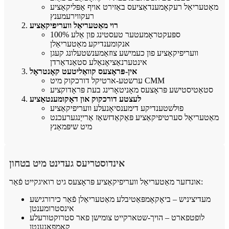
מאַטעריאַל רעקאָמענדאַציעס באַזירט אויף אַפּליקאַציע
רעקווירעמענץ
רוי מאַטעריאַל וועריפיקאַציע
100% ספּעקטראָמעטער טעסטינג פון אַלע
אנקומענדיקע מאַטעריאַלן
וועריפיקאַציע פון ​​כעמישע צוזאַמענשטעלונג קעגן
אינטערנאַציאָנאַלע סטאַנדאַרדן
אין-פּראָצעס קוואַליטעט קאָנטראָל
ערשטע-ארטיקל דורכקוק מיט CMM
סטאַטיסטישע פּראָצעס מאָניטאָרינג בעת פּראָדוקציע
לעצטע דורכקוק און דאָקומענטאַציע
פולשטענדיקע דימענסיאָנעלע וועריפיקאַציע
מאַטעריאַל סערטיפיקאַציע פּאַקאַדזשאַז אַרייַנגערעכנט
מיט שיפּמאַנץ
אינדוסטריעס געדינט מיט בטחון
אונדזער מאַטעריאַל וועריפיקאַציע פּראָצעס גיט רואיגקייט פֿאַר:
מעדיציניש – ביאָקאָמפּאַטיבלע מאַטעריאַלן פֿאַר כירורגישע
אינסטרומענטן
לופטפארט – הויך-שטארקייט צומישן פאר סטרוקטורעלע
קאמפאנענטן